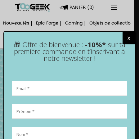
PANIER
(
0
)
Nouveautés
Epic Forge
Gaming
Objets de collection
x
🎁 Offre de bienvenue :
-10%*
sur ta
première commande en t’inscrivant à
notre newsletter !
Switch 2 – Paire de grips pour Joy-Cons