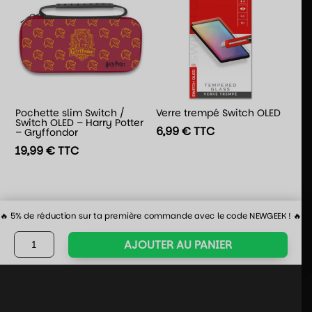
Pochette slim Switch /
Verre trempé Switch OLED
Switch OLED – Harry Potter
6,99
€
TTC
– Gryffondor
19,99
€
TTC
🔥 5% de réduction sur ta première commande avec le code NEWGEEK ! 🔥
quantité
AJOUTER AU PANIER
de
Switch
2
-