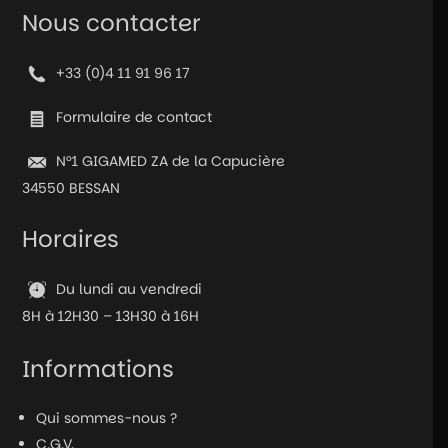
Paire
Nous contacter
de
grips
+33 (0)4 11 91 96 17
pour
Joy-
Formulaire de contact
Cons
N°1 GIGAMED ZA de la Capucière
34550 BESSAN
Horaires
Du lundi au vendredi
8H à 12H30 – 13H30 à 16H
Informations
Qui sommes-nous ?
C.G.V.