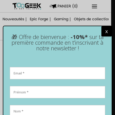
PANIER
(
0
)
Nouveautés
Epic Forge
Gaming
Objets de collection
x
🎁 Offre de bienvenue :
-10%*
sur ta
première commande en t’inscrivant à
notre newsletter !
POLITIQUE DE
CONFIDENTIALIT
É