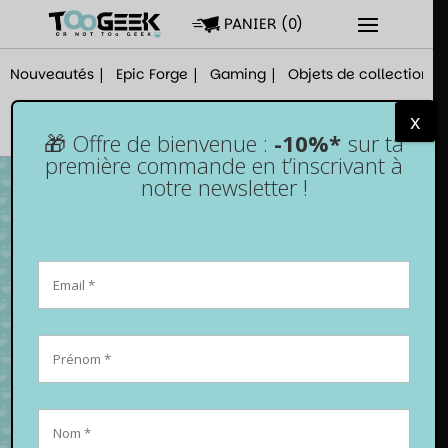
PANIER
(
0
)
Nouveautés
Epic Forge
Gaming
Objets de collection
x
🎁 Offre de bienvenue :
-10%*
sur ta
première commande en t’inscrivant à
notre newsletter !
Manette PS3 – Sans fil – Noire