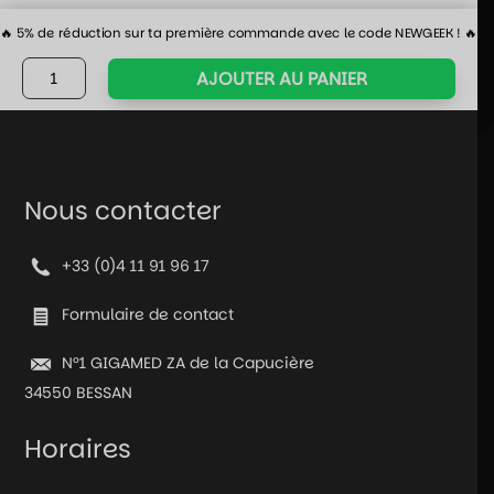
🔥 5% de réduction sur ta première commande avec le code NEWGEEK ! 🔥
quantité
AJOUTER AU PANIER
de
Manette
PS3
-
Sans
Nous contacter
fil
-
+33 (0)4 11 91 96 17
Noire
Formulaire de contact
N°1 GIGAMED ZA de la Capucière
34550 BESSAN
Horaires