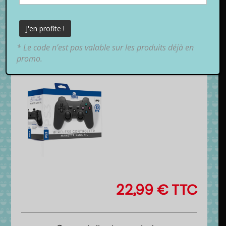
* Le code n’est pas valable sur les produits déjà en
promo.
22,99
€
TTC