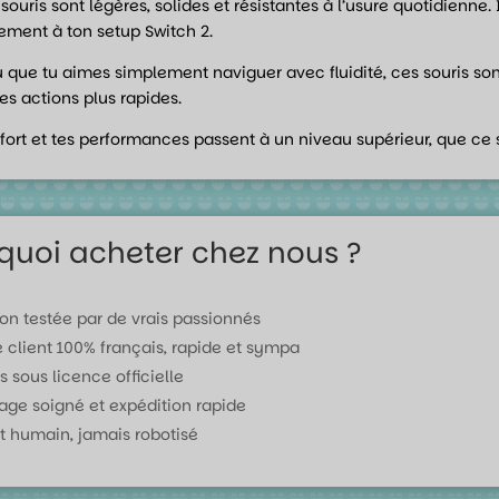
 souris sont légères, solides et résistantes à l’usure quotidienn
tement à ton setup Switch 2.
ou que tu aimes simplement naviguer avec fluidité, ces souris so
es actions plus rapides.
nfort et tes performances passent à un niveau supérieur, que ce s
quoi acheter chez nous ?
ion testée par de vrais passionnés
e client 100% français, rapide et sympa
s sous licence officielle
age soigné et expédition rapide
t humain, jamais robotisé