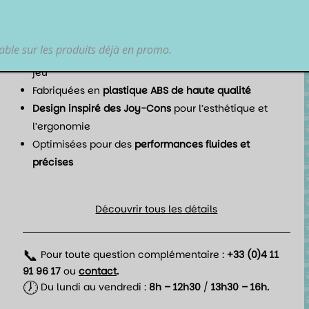
des parties toujours fluides.
Points forts
lable sur les produits déjà en promo.
Confort ergonomique
pour de longues sessions de
jeu
Fabriquées en
plastique ABS de haute qualité
Design inspiré des Joy-Cons
pour l’esthétique et
l’ergonomie
Optimisées pour des
performances fluides et
précises
Découvrir tous les détails
📞
Pour toute question complémentaire :
+33 (0)4 11
91 96 17
ou
contact
.
🕖
Du lundi au vendredi :
8h – 12h30
/
13h30 – 16h.