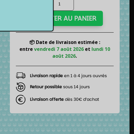
quantité
de
Switch
AJOUTER AU PANIER
2
-
Paire
de
📦 Date de livraison estimée :
souris
entre
vendredi 7 août 2026
et
lundi 10
pour
août 2026
.
Joy-
Cons
Livraison rapide
en 1 à 4 jours ouvrés
Retour possible
sous 14 jours
Livraison offerte
dès 30€ d’achat