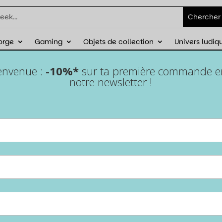
orge
Gaming
Objets de collection
Univers ludiq
éduction sur ta première commande avec
ienvenue :
-10%*
sur ta première commande en 
notre newsletter !
Switch 2 – Paire de souris
pour Joy-Cons
Accueil
/
Gaming
/
Nintendo Switch 2
/ Switch 2 – Paire de souris
pour Joy-Cons
Transforme ta prise en main avec cette
paire de souris
pour Joy-Cons Switch 2
! Confort ergonomique, design
inspiré des Joy-Cons et performances précises pour