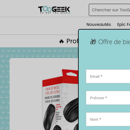
Nouveautés
Epic F
🔥 Profite de 5% de r
🎁 Offre de b