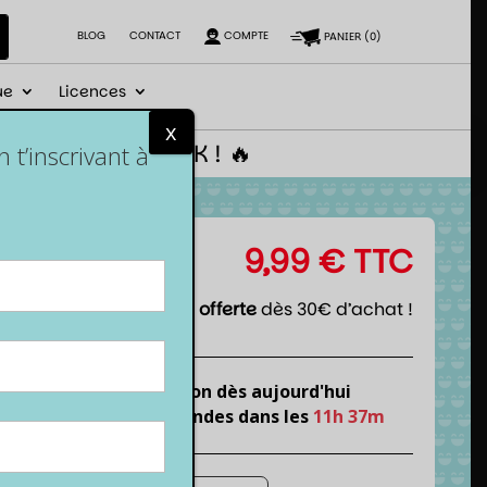
BLOG
CONTACT
COMPTE
PANIER
(
0
)
ue
Licences
x
 le code NEWGEEK ! 🔥
t’inscrivant à
9,99
€
TTC
Livraison offerte
dès 30€ d’achat !
Expédition dès aujourd'hui
si tu commandes dans les
11h 37m