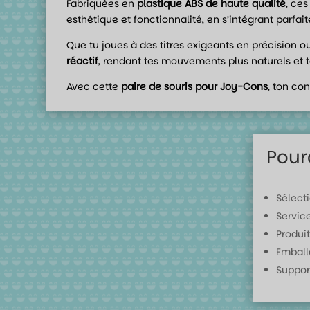
Fabriquées en
plastique ABS de haute qualité
, ces
esthétique et fonctionnalité, en s’intégrant parfai
Que tu joues à des titres exigeants en précision 
réactif
, rendant tes mouvements plus naturels et t
Avec cette
paire de souris pour Joy-Cons
, ton co
Pour
Sélect
Servic
Produit
Emball
Suppor