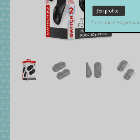
* Le code n’est pas va