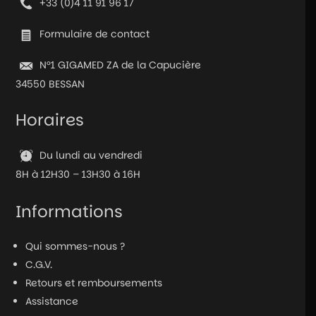
+33 (0)4 11 91 96 17
type
C
Formulaire de contact
pour
2
N°1 GIGAMED ZA de la Capucière
manettes
34550 BESSAN
Horaires
Du lundi au vendredi
8H à 12H30 – 13H30 à 16H
Informations
Qui sommes-nous ?
C.G.V.
Retours et remboursements
Assistance