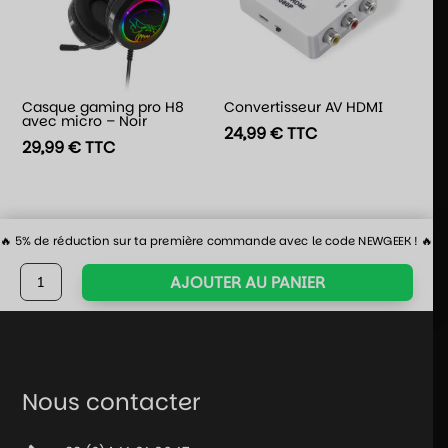
Casque gaming pro H8
Convertisseur AV HDMI
avec micro – Noir
24,99
€
TTC
29,99
€
TTC
🔥 5% de réduction sur ta première commande avec le code NEWGEEK ! 🔥
quantité
AJOUTER AU PANIER
de
Câble
de
recharge
PS5
Nous contacter
de
3m