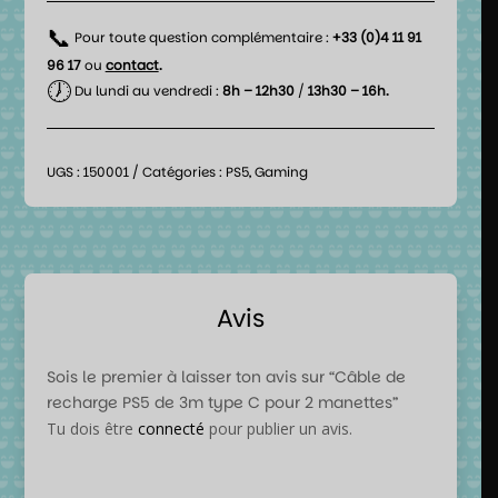
📞
Pour toute question complémentaire :
+33 (0)4 11 91
96 17
ou
contact
.
🕖
Du lundi au vendredi :
8h – 12h30
/
13h30 – 16h.
UGS :
150001
Catégories :
PS5
,
Gaming
Avis
Sois le premier à laisser ton avis sur “Câble de
recharge PS5 de 3m type C pour 2 manettes”
Tu dois être
connecté
pour publier un avis.