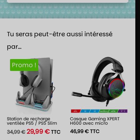
Tu seras peut-être aussi intéressé
par…
Promo !
Station de recharge
Casque Gaming XPERT
ventilée PS5 / PS5 Slim
H600 avec micro
29,99
€
Le
Le
46,99
€
TTC
34,99
€
TTC
prix
prix