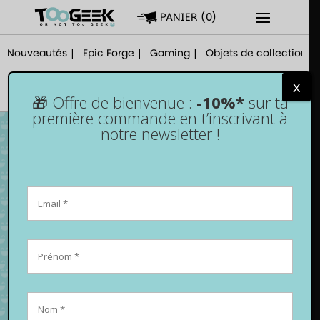
PANIER
(
0
)
Nouveautés
Epic Forge
Gaming
Objets de collection
x
🎁 Offre de bienvenue :
-10%*
sur ta
première commande en t’inscrivant à
notre newsletter !
Câble de recharge PS5 de 3m type C pour
2 manettes