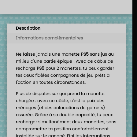
initial
actuel
était :
est :
34,99 €.
29,99 €.
Description
Informations complémentaires
Ne laisse jamais une manette
PS5
sans jus au
milieu d'une partie épique ! Avec ce câble de
recharge
PS5
pour 2 manettes, tu peux garder
tes deux fidèles compagnons de jeu prêts à
l'action en toutes circonstances.
Plus de disputes sur qui prend la manette
chargée : avec ce câble, c'est la paix des
ménages (et des colocations de gamers)
assurée. Grâce à sa double capacité, tu peux
recharger simultanément deux manettes, sans
compromettre ta position confortablement
installée sur le canapé. Fini les interruptions