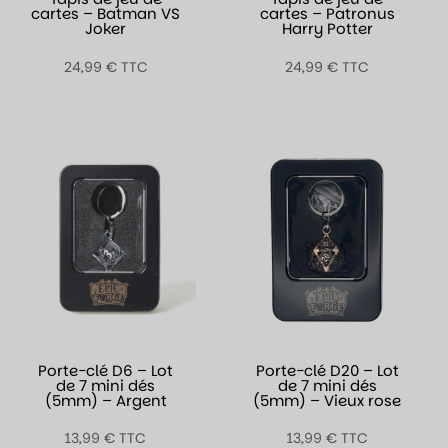
cartes – Batman VS
cartes – Patronus
Joker
Harry Potter
24,99
€
TTC
24,99
€
TTC
Porte-clé D6 – Lot
Porte-clé D20 – Lot
de 7 mini dés
de 7 mini dés
(5mm) – Argent
(5mm) – Vieux rose
13,99
€
TTC
13,99
€
TTC