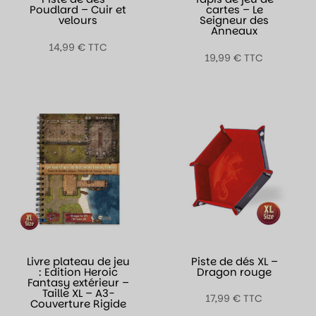
Poudlard – Cuir et
cartes – Le
velours
Seigneur des
Anneaux
14,99
€
TTC
19,99
€
TTC
Livre plateau de jeu
Piste de dés XL –
: Edition Heroic
Dragon rouge
Fantasy extérieur –
Taille XL – A3-
17,99
€
TTC
Couverture Rigide