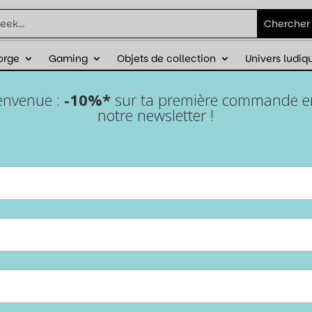
orge
Gaming
Objets de collection
Univers ludiq
ienvenue :
-10%*
sur ta première commande en 
notre newsletter !
Epic Forge