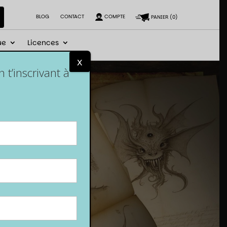
BLOG
CONTACT
COMPTE
PANIER
(
0
)
ue
Licences
x
t’inscrivant à