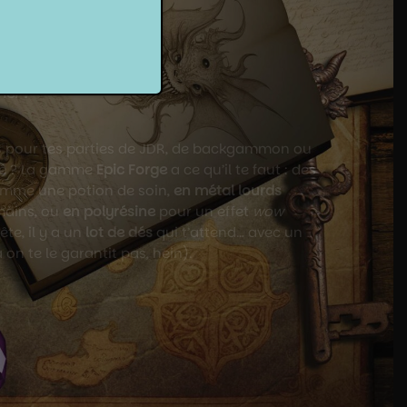
es de dés
mbent par terre ou finissent dans ta pizza.
ge
te permettent de
lancer tes dés
comme un
royaume. En plus d’être stylées, elles
 honneur) à chaque jet critique. Une vraie
s épiques ! 🐉🎲