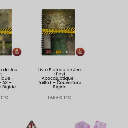
au de Jeu
Livre Plateau de Jeu
st
: Post
ique –
Apocalyptique –
 – A3 –
Taille L – Couverture
 Rigide
Rigide
TTC
19,99
€
TTC