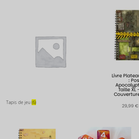
Livre Plate
: Po
Apocalypt
Taille XL
Couverture
Tapis de jeu
(6)
29,99
€