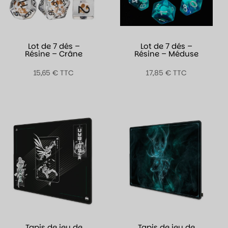
Lot de 7 dés –
Lot de 7 dés –
Résine – Crâne
Résine – Méduse
15,65
€
TTC
17,85
€
TTC
Tapis de jeu de
Tapis de jeu de