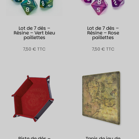
Lot de 7 dés –
Lot de 7 dés –
Résine – Vert bleu
Résine – Rose
paillettes
paillettes
7,50
€
TTC
7,50
€
TTC
Piste de dés –
Tapis de jeu de