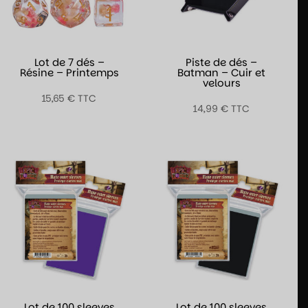
Lot de 7 dés –
Piste de dés –
Résine – Printemps
Batman – Cuir et
velours
15,65
€
TTC
14,99
€
TTC
Lot de 100 sleeves
Lot de 100 sleeves