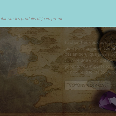
Les pist
lable sur les produits déjà en promo.
Fini les jets de dés qui to
Les
pistes de dés Epic For
pro, sans déranger tout le 
protègent ta table (et ton
arène pour tes D20 les plu
VOYONS VOIR ÇA !