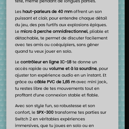
tête, même pendant de longues parties.
Les
haut-parleurs de 40 mm
offrent un son
puissant et clair, pour entendre chaque détail
du jeu, des pas furtifs aux explosions épiques.
Le
micro à perche omnidirectionnel
, pliable et
détachable, te permet de discuter facilement
avec tes amis ou coéquipiers, sans gêner
quand tu veux jouer en solo.
Le
contrôleur en ligne IC-18
te donne un
accès rapide au
volume et à la sourdine
, pour
ajuster ton expérience audio en un instant. Et
grâce au
câble PVC de 1,65 m
avec mini jack,
tu restes libre de tes mouvements tout en
profitant d’une connexion stable et fiable.
Avec son style fun, sa robustesse et son
confort, le
SPX-300
transforme tes parties sur
Switch 2 en véritables expériences
immersives, que tu joues en solo ou en