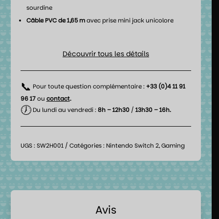
sourdine
Câble PVC de 1,65 m
avec prise mini jack unicolore
Découvrir tous les détails
📞
Pour toute question complémentaire :
+33 (0)4 11 91
96 17
ou
contact
.
🕖
Du lundi au vendredi :
8h – 12h30
/
13h30 – 16h.
UGS :
SW2H001
Catégories :
Nintendo Switch 2
,
Gaming
Avis