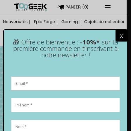
PANIER
(
0
)
Nouveautés
Epic Forge
Gaming
Objets de collection
x
🎁 Offre de bienvenue :
-10%*
sur ta
première commande en t’inscrivant à
notre newsletter !
Switch 2 – Casque SPX-300