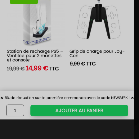
Station de recharge PS5 –
Grip de charge pour Joy-
Ventilée pour 2 manettes
Con
et console
9,99
€
TTC
14,99
€
Le
Le
19,99
€
TTC
prix
prix
initial
actuel
était :
est :
🔥 5% de réduction sur ta première commande avec le code NEWGEEK ! 🔥
19,99 €.
14,99 €.
quantité
AJOUTER AU PANIER
de
Switch
2
-