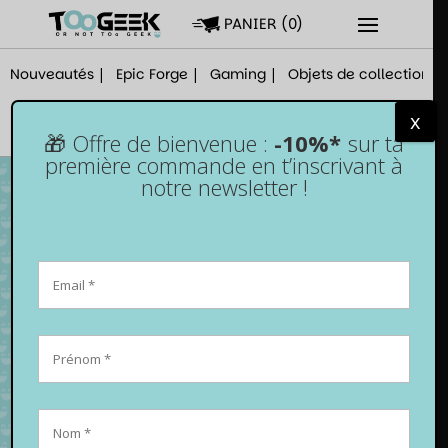
PANIER
(
0
)
Nouveautés
Epic Forge
Gaming
Objets de collection
x
🎁 Offre de bienvenue :
-10%*
sur ta
première commande en t’inscrivant à
notre newsletter !
Verre trempé Switch OLED