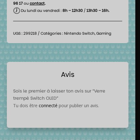
96 17
ou
contact
.
🕖
Du lundi au vendredi :
8h – 12h30
/
13h30 – 16h.
UGS :
299218
Catégories :
Nintendo Switch
,
Gaming
Avis
Sois le premier à laisser ton avis sur “Verre
trempé Switch OLED”
Tu dois être
connecté
pour publier un avis.