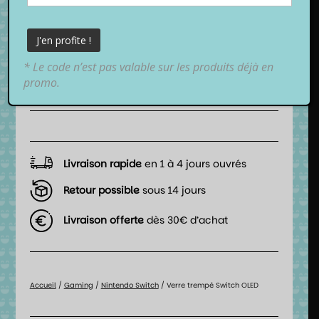
6,99
€
TTC
* Le code n’est pas valable sur les produits déjà en
📦 Date de livraison estimée :
promo.
entre
lundi 10 août 2026
et
mardi 11 août 2026
.
Livraison rapide
en 1 à 4 jours ouvrés
Retour possible
sous 14 jours
Livraison offerte
dès 30€ d’achat
Accueil
/
Gaming
/
Nintendo Switch
/ Verre trempé Switch OLED