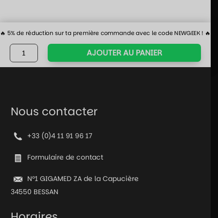
🔥 5% de réduction sur ta première commande avec le code NEWGEEK ! 🔥
quantité
AJOUTER AU PANIER
de
Verre
trempé
Switch
OLED
Nous contacter
+33 (0)4 11 91 96 17
Formulaire de contact
N°1 GIGAMED ZA de la Capucière
34550 BESSAN
Horaires