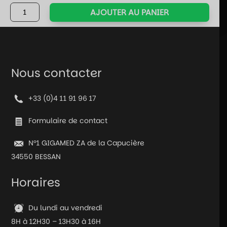
quantité
AJOUTER AU PANIER
de
Manette
PS2
-
Noire
Nous contacter
+33 (0)4 11 91 96 17
Formulaire de contact
N°1 GIGAMED ZA de la Capucière
34550 BESSAN
Horaires
Du lundi au vendredi
8H à 12H30 – 13H30 à 16H