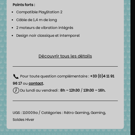
Points forts :
Compatible PlayStation 2
Câble de 1,4 m de long
2 moteurs de vibration intégrés
Design noir classique et intemporel
Découvrir tous les détails
📞
Pour toute question complémentaire :
+33 (0)4 11 91
96 17
ou
contact
.
🕖
Du lundi au vendredi :
8h – 12h30
/
13h30 – 16h.
UGS :
110009a
Catégories :
Rétro Gaming
,
Gaming
,
Soldes Hiver