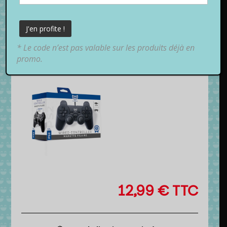
* Le code n’est pas valable sur les produits déjà en
promo.
12,99
€
TTC