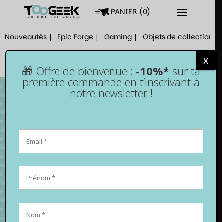
PANIER
(
0
)
Nouveautés
Epic Forge
Gaming
Objets de collection
x
🎁 Offre de bienvenue :
-10%*
sur ta
première commande en t’inscrivant à
notre newsletter !
Manette PS2 – Noire