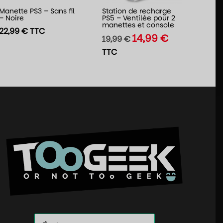
Manette PS3 – Sans fil
Station de recharge
– Noire
PS5 – Ventilée pour 2
manettes et console
22,99
€
TTC
14,99
€
Le
Le
19,99
€
prix
prix
TTC
initial
actuel
était :
est :
19,99 €.
14,99 €.