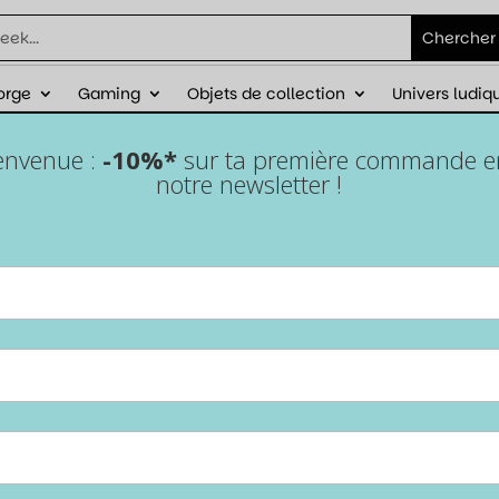
orge
Gaming
Objets de collection
Univers ludiq
éduction sur ta première commande avec
ienvenue :
-10%*
sur ta première commande en 
notre newsletter !
Souris gaming filaire –
Assassin’s Creed Shadows
– Lexip
Accueil
/
Gaming
/
PC
/ Souris gaming filaire – Assassin’s Creed
Shadows – Lexip
Entre précision extrême et contrôle total, cette souris
gaming Lexip inspirée d’Assassin’s Creed Shadows te