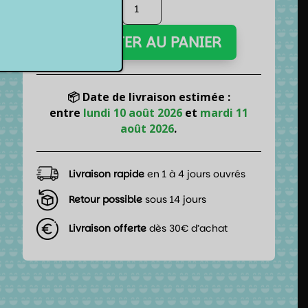
quantité
de
Souris
AJOUTER AU PANIER
gaming
filaire
-
Assassin's
📦 Date de livraison estimée :
Creed
entre
lundi 10 août 2026
et
mardi 11
Shadows
août 2026
.
-
Lexip
Livraison rapide
en 1 à 4 jours ouvrés
Retour possible
sous 14 jours
Livraison offerte
dès 30€ d’achat