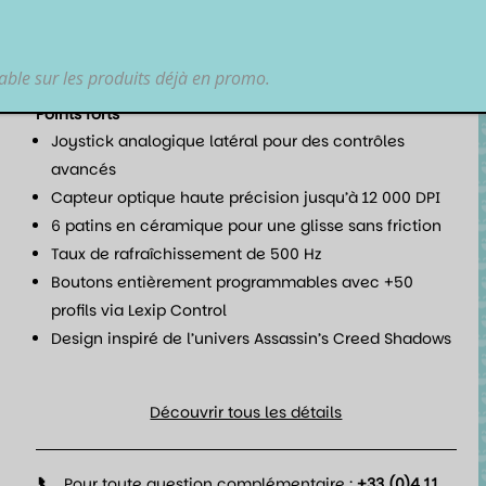
donne un avantage décisif. Joystick analogique,
capteur 12 000 DPI et glisse ultra fluide : tout est pensé
pour dominer chaque partie avec style.
lable sur les produits déjà en promo.
Points forts
Joystick analogique latéral pour des contrôles
avancés
Capteur optique haute précision jusqu’à 12 000 DPI
6 patins en céramique pour une glisse sans friction
Taux de rafraîchissement de 500 Hz
Boutons entièrement programmables avec +50
profils via Lexip Control
Design inspiré de l’univers Assassin’s Creed Shadows
Découvrir tous les détails
📞
Pour toute question complémentaire :
+33 (0)4 11