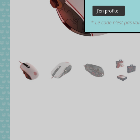
* Le code n’est pas va