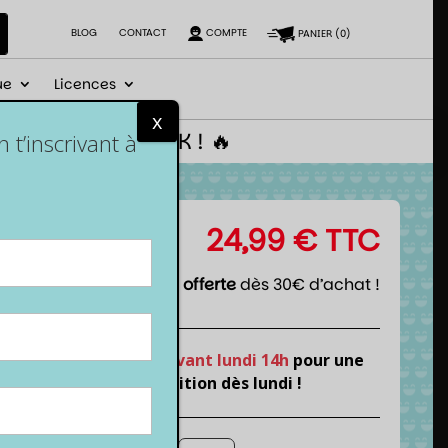
BLOG
CONTACT
COMPTE
PANIER
(
0
)
ue
Licences
x
 le code NEWGEEK ! 🔥
t’inscrivant à
24,99
€
TTC
Livraison offerte
dès 30€ d’achat !
Commande
avant lundi 14h
pour une
expédition dès lundi !