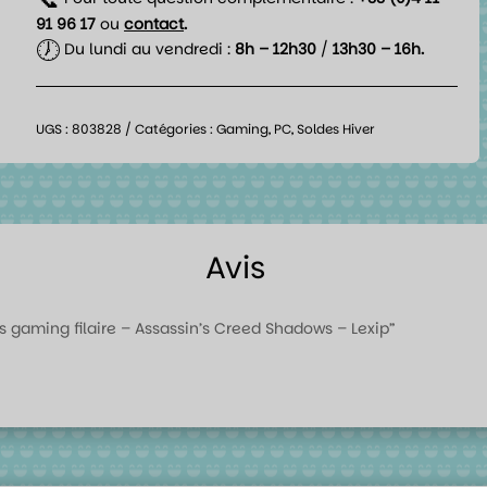
91 96 17
ou
contact
.
🕖
Du lundi au vendredi :
8h – 12h30
/
13h30 – 16h.
UGS :
803828
Catégories :
Gaming
,
PC
,
Soldes Hiver
Avis
ris gaming filaire – Assassin’s Creed Shadows – Lexip”