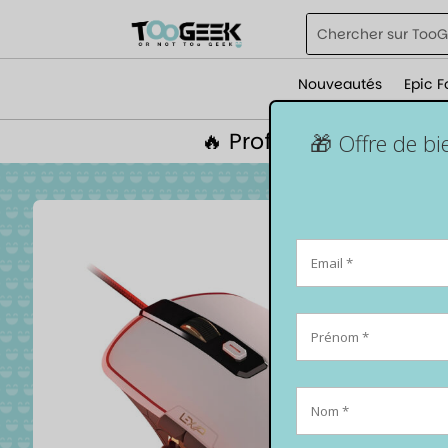
Nouveautés
Epic F
🔥 Profite de 5% de r
🎁 Offre de b