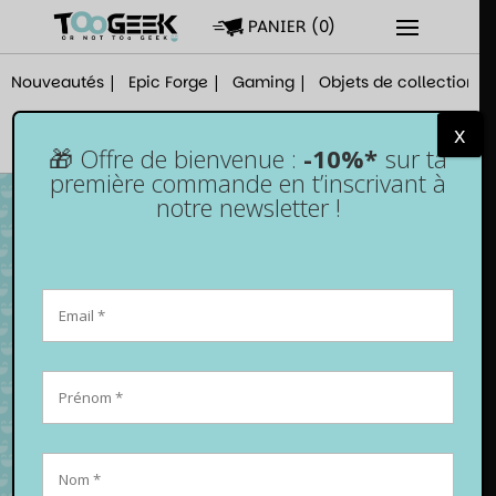
PANIER
(
0
)
Nouveautés
Epic Forge
Gaming
Objets de collection
x
🎁 Offre de bienvenue :
-10%*
sur ta
première commande en t’inscrivant à
notre newsletter !
Pochette slim Switch / Switch OLED – Harry
Potter – Gryffondor