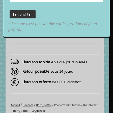
19,99
€
TTC
* Le code n’est pas valable sur les produits déjà en
promo.
📦 Date de livraison estimée :
entre
lundi 10 août 2026
et
mardi 11 août 2026
.
Livraison rapide
en 1 à 4 jours ouvrés
Retour possible
sous 14 jours
Livraison offerte
dès 30€ d’achat
Accueil
/
Licences
/
Harry Potter
/ Pochette slim Switch / Switch OLED
– Harry Potter – Gryffondor