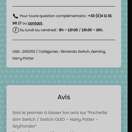
📞
Pour toute question complémentaire :
+33 (0)4 11 91
96 17
ou
contact
.
🕖
Du lundi au vendredi :
8h – 12h30
/
13h30 – 16h.
UGS :
299253
Catégories :
Nintendo Switch
,
Gaming
,
Harry Potter
Avis
Sois le premier à laisser ton avis sur “Pochette
slim Switch / Switch OLED – Harry Potter –
Gryffondor”