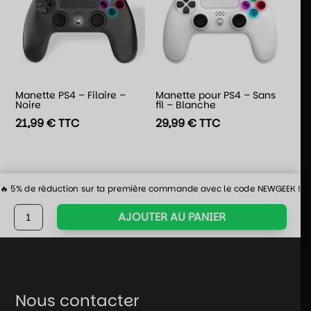
Manette PS4 – Filaire –
Manette pour PS4 – Sans
Noire
fil – Blanche
21,99
€
TTC
29,99
€
TTC
🔥 5% de réduction sur ta première commande avec le code NEWGEEK ! 🔥
quantité
AJOUTER AU PANIER
de
Pochette
slim
Switch
/
Nous contacter
Switch