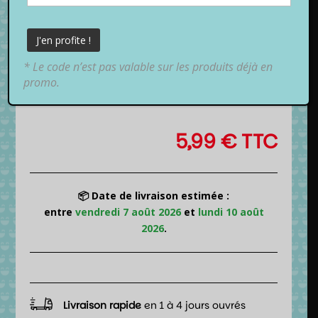
* Le code n’est pas valable sur les produits déjà en
promo.
5,99
€
TTC
📦 Date de livraison estimée :
entre
vendredi 7 août 2026
et
lundi 10 août
2026
.
Livraison rapide
en 1 à 4 jours ouvrés