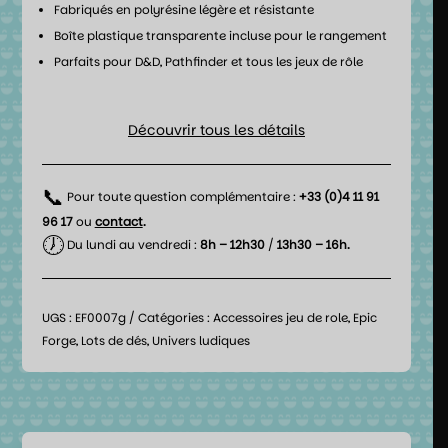
Fabriqués en polyrésine légère et résistante
Boîte plastique transparente incluse pour le rangement
Parfaits pour D&D, Pathfinder et tous les jeux de rôle
Découvrir tous les détails
📞
Pour toute question complémentaire :
+33 (0)4 11 91
96 17
ou
contact
.
🕖
Du lundi au vendredi :
8h – 12h30
/
13h30 – 16h.
UGS :
EF0007g
Catégories :
Accessoires jeu de role
,
Epic
Forge
,
Lots de dés
,
Univers ludiques