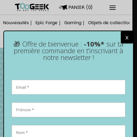
PANIER
(
0
)
Nouveautés
Epic Forge
Gaming
Objets de collection
x
🎁 Offre de bienvenue :
-10%*
sur ta
première commande en t’inscrivant à
notre newsletter !
Lot de 7 dés pour JDR – Violet nacré