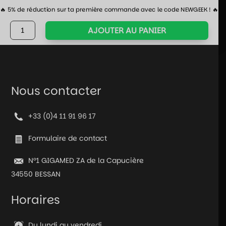
🔥 5% de réduction sur ta première commande avec le code NEWGEEK ! 🔥
quantité
AJOUTER AU PANIER
de
Lot
de
7
dés
Nous contacter
pour
JDR
+33 (0)4 11 91 96 17
-
Violet
Formulaire de contact
nacré
N°1 GIGAMED ZA de la Capucière
34550 BESSAN
Horaires
Du lundi au vendredi