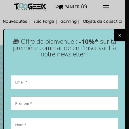
PANIER
(
0
)
Nouveautés
Epic Forge
Gaming
Objets de collection
x
🎁 Offre de bienvenue :
-10%*
sur ta
première commande en t’inscrivant à
notre newsletter !
Lot de 7 dés pour JDR – Blanc nacré et or