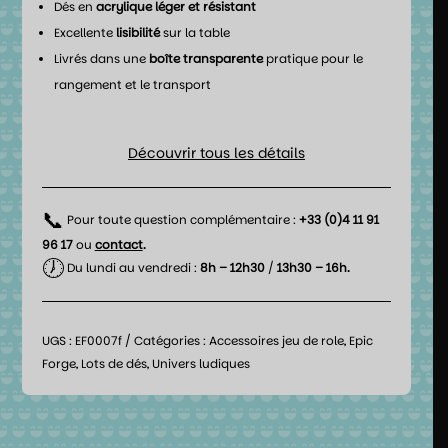
Dés en
acrylique léger et résistant
Excellente
lisibilité
sur la table
Livrés dans une
boîte transparente
pratique pour le
rangement et le transport
Découvrir tous les détails
📞
Pour toute question complémentaire :
+33 (0)4 11 91
96 17
ou
contact
.
🕖
Du lundi au vendredi :
8h – 12h30
/
13h30 – 16h.
UGS :
EF0007f
Catégories :
Accessoires jeu de role
,
Epic
Forge
,
Lots de dés
,
Univers ludiques