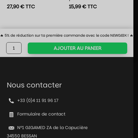
27,90
€
TTC
15,99
€
TTC
🔥 5% de réduction sur ta première commande avec le code NEWGEEK ! 🔥
quantité
AJOUTER AU PANIER
de
Lot
de
7
dés
Nous contacter
pour
JDR
+33 (0)4 11 91 96 17
-
Blanc
Formulaire de contact
nacré
et
N°1 GIGAMED ZA de la Capucière
or
34550 BESSAN