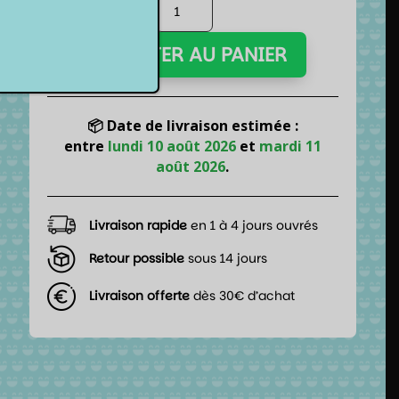
quantité
de
Lot
AJOUTER AU PANIER
de
7
dés
pour
📦 Date de livraison estimée :
JDR
entre
lundi 10 août 2026
et
mardi 11
-
août 2026
.
Bloody
Mary
Livraison rapide
en 1 à 4 jours ouvrés
Retour possible
sous 14 jours
Livraison offerte
dès 30€ d’achat