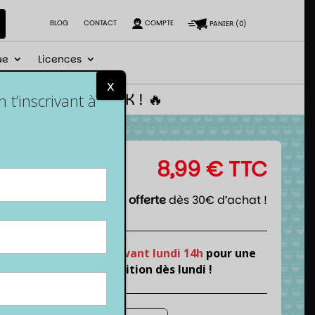
BLOG
CONTACT
COMPTE
PANIER
(
0
)
ue
Licences
x
 le code NEWGEEK ! 🔥
t’inscrivant à
8,99
€
TTC
Livraison offerte
dès 30€ d’achat !
Commande
avant lundi 14h
pour une
expédition dès lundi !