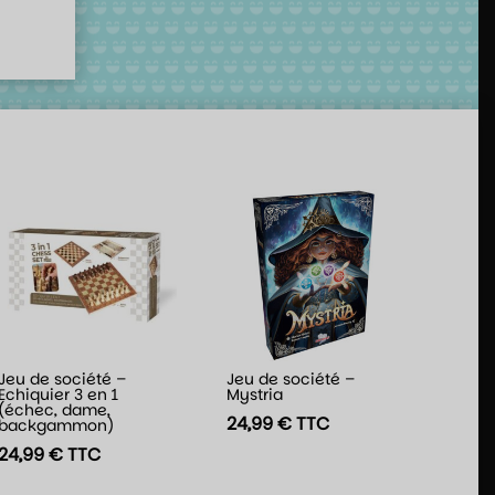
Jeu de société –
Jeu de société –
Echiquier 3 en 1
Mystria
(échec, dame,
24,99
€
TTC
backgammon)
24,99
€
TTC