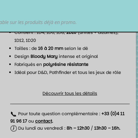
JDR.
Points forts :
lable sur les produits déjà en promo.
Set complet de 7 dés pour JDR
Contient : 1D4, 1D6, 1D8,
2D10
(unités + dizaines),
1D12, 1D20
Tailles : de
16 à 20 mm
selon le dé
Design
Bloody Mary
intense et original
Fabriqués en
polyrésine résistante
Idéal pour D&D, Pathfinder et tous les jeux de rôle
Découvrir tous les détails
📞
Pour toute question complémentaire :
+33 (0)4 11
91 96 17
ou
contact
.
🕖
Du lundi au vendredi :
8h – 12h30
/
13h30 – 16h.