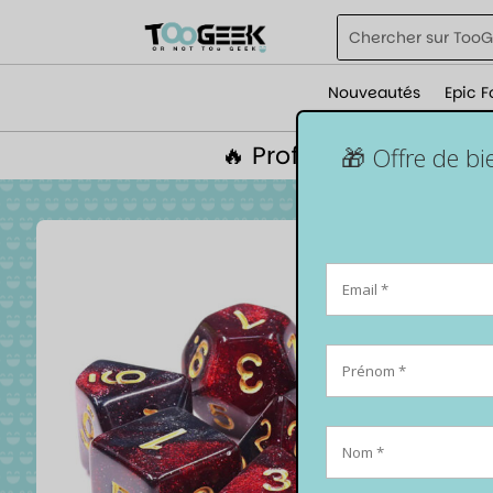
Nouveautés
Epic F
🔥 Profite de 5% de r
🎁 Offre de b