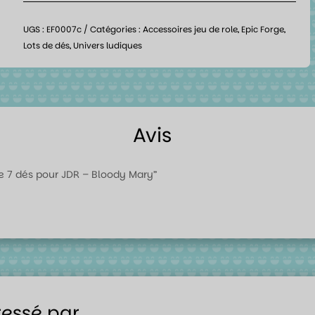
UGS :
EF0007c
Catégories :
Accessoires jeu de role
,
Epic Forge
,
Lots de dés
,
Univers ludiques
Avis
 de 7 dés pour JDR – Bloody Mary”
ressé par…