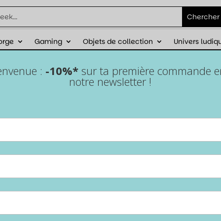
orge
Gaming
Objets de collection
Univers ludiq
éduction sur ta première commande avec
ienvenue :
-10%*
sur ta première commande en 
notre newsletter !
Lot de 7 dés pour JDR –
Bloody Mary
Accueil
/
Epic Forge
/
Lots de dés
/ Lot de 7 dés pour JDR –
Bloody Mary
Fais couler les critiques avec style grâce au set de dés
Bloody Mary
. Un look intense, une prise en main
parfaite et tous les dés essentiels pour tes aventures