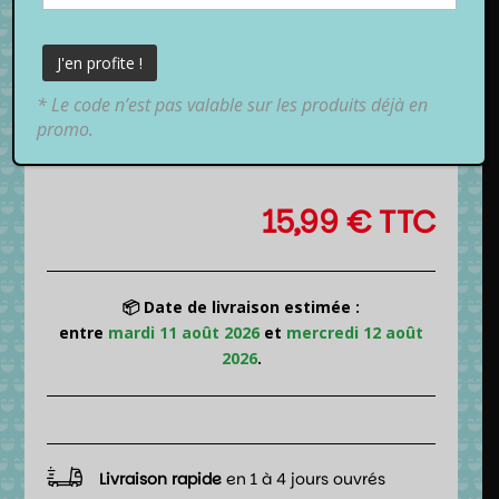
* Le code n’est pas valable sur les produits déjà en
promo.
15,99
€
TTC
📦 Date de livraison estimée :
entre
mardi 11 août 2026
et
mercredi 12 août
2026
.
Livraison rapide
en 1 à 4 jours ouvrés