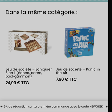
Dans la même catégorie :
Jeu de société – Echiquier
Jeu de société – Panic in
3 en 1 (échec, dame,
the Air
backgammon)
7,90
€
TTC
24,99
€
TTC
🔥 5% de réduction sur ta première commande avec le code NEWGEEK ! 🔥