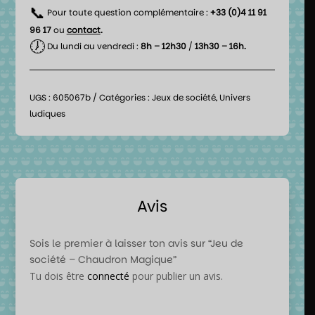
📞
Pour toute question complémentaire :
+33 (0)4 11 91
96 17
ou
contact
.
🕖
Du lundi au vendredi :
8h – 12h30
/
13h30 – 16h.
UGS :
605067b
Catégories :
Jeux de société
,
Univers
ludiques
Avis
Sois le premier à laisser ton avis sur “Jeu de
société – Chaudron Magique”
Tu dois être
connecté
pour publier un avis.