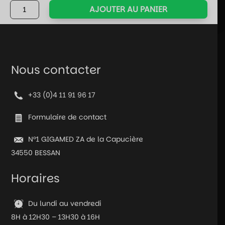
quantité
AJOUTER AU PANIER
de
Jeu
de
société
-
Nous contacter
Chaudron
Magique
+33 (0)4 11 91 96 17
Formulaire de contact
N°1 GIGAMED ZA de la Capucière
34550 BESSAN
Horaires
Du lundi au vendredi
8H à 12H30 – 13H30 à 16H