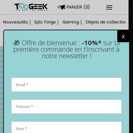
PANIER
(
0
)
Nouveautés
Epic Forge
Gaming
Objets de collection
x
🎁 Offre de bienvenue :
-10%*
sur ta
première commande en t’inscrivant à
notre newsletter !
Jeu de société – Chaudron Magique