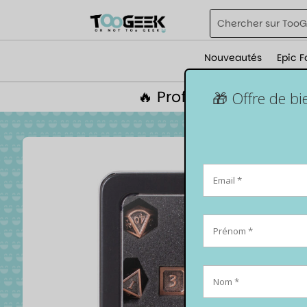
Nouveautés
Epic F
🔥 Profite de 5% de r
🎁 Offre de b