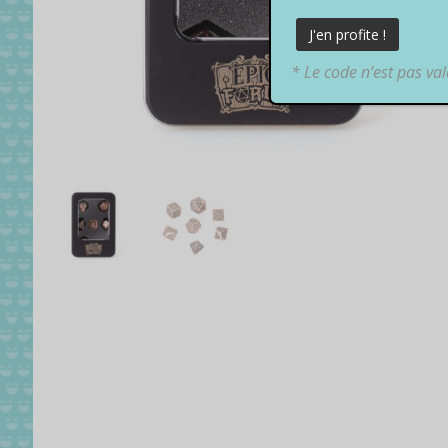
* Le code n’est pas va