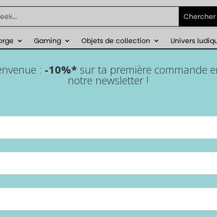
orge
Gaming
Objets de collection
Univers ludiq
éduction sur ta première commande avec
ienvenue :
-10%*
sur ta première commande en 
notre newsletter !
Lot de 7 dés pour JDR en
métal – Glazed bronze
Accueil
/
Epic Forge
/
Lots de dés
/ Lot de 7 dés pour JDR en
métal – Glazed bronze
Apporte du caractère à tes parties avec le set de
7 dés
pour JDR en métal Glazed Bronze
. Élégants, robustes et
équilibrés, ils sont parfaits pour des lancers précis et