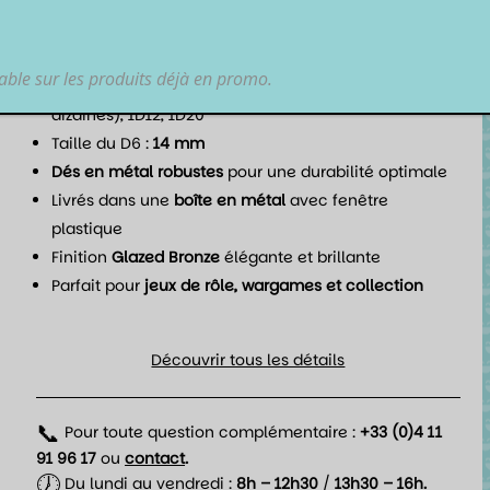
stylés.
Points forts :
lable sur les produits déjà en promo.
Set complet de 7 dés
: 1D4, 1D6, 1D8, 2D10 (unités et
dizaines), 1D12, 1D20
Taille du D6 :
14 mm
Dés en métal robustes
pour une durabilité optimale
Livrés dans une
boîte en métal
avec fenêtre
plastique
Finition
Glazed Bronze
élégante et brillante
Parfait pour
jeux de rôle, wargames et collection
Découvrir tous les détails
📞
Pour toute question complémentaire :
+33 (0)4 11
91 96 17
ou
contact
.
🕖
Du lundi au vendredi :
8h – 12h30
/
13h30 – 16h.