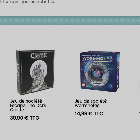
t humain, jamais robotisé
Jeu de société –
Jeu de société –
Escape The Dark
Wormholes
Castle
14,99
€
TTC
39,90
€
TTC