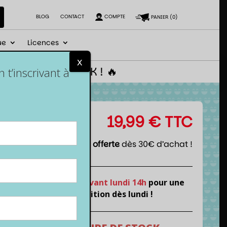
BLOG
CONTACT
COMPTE
PANIER
(
0
)
ue
Licences
x
 le code NEWGEEK ! 🔥
t’inscrivant à
19,99
€
TTC
Livraison offerte
dès 30€ d’achat !
Commande
avant lundi 14h
pour une
expédition dès lundi !