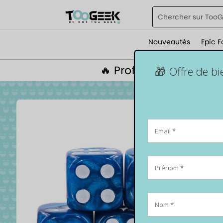
Nouveautés
Epic F
🔥 Profite de 5% de r
🎁 Offre de b