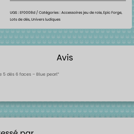
UGS :
EF0008d
Catégories :
Accessoires jeu de role
,
Epic Forge
,
Lots de dés
,
Univers ludiques
Avis
de 5 dés 6 faces – Blue pearl”
ressé par…