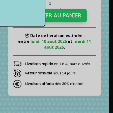
quantité
de
Lot
AJOUTER AU PANIER
de
5
dés
6
📦 Date de livraison estimée :
faces
entre
lundi 10 août 2026
et
mardi 11
-
août 2026
.
Blue
pearl
Livraison rapide
en 1 à 4 jours ouvrés
Retour possible
sous 14 jours
Livraison offerte
dès 30€ d’achat