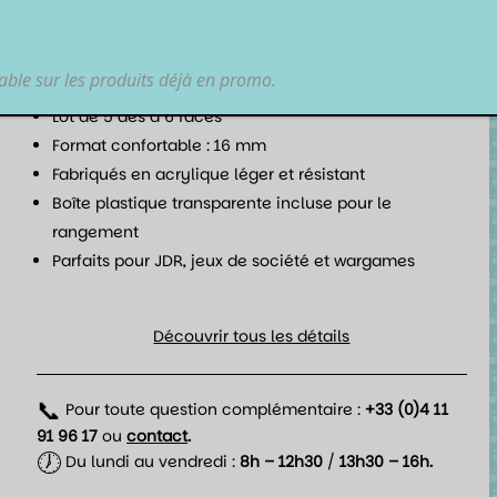
chaque lancer.
Points forts :
lable sur les produits déjà en promo.
Finition
Blue Pearl
aux reflets nacrés
Lot de 5 dés à 6 faces
Format confortable : 16 mm
Fabriqués en acrylique léger et résistant
Boîte plastique transparente incluse pour le
rangement
Parfaits pour JDR, jeux de société et wargames
Découvrir tous les détails
📞
Pour toute question complémentaire :
+33 (0)4 11
91 96 17
ou
contact
.
🕖
Du lundi au vendredi :
8h – 12h30
/
13h30 – 16h.