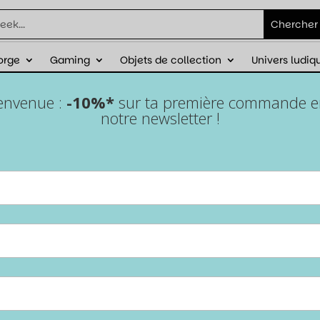
orge
Gaming
Objets de collection
Univers ludiq
éduction sur ta première commande avec
ienvenue :
-10%*
sur ta première commande en 
notre newsletter !
Lot de 5 dés 6 faces – Blue
pearl
Accueil
/
Epic Forge
/
Lots de dés
/ Lot de 5 dés 6 faces – Blue
pearl
Apporte une touche fraîche et élégante à tes parties
avec ce lot de dés Blue Pearl. Leur finition nacrée
bleue capte la lumière et donne un style unique à