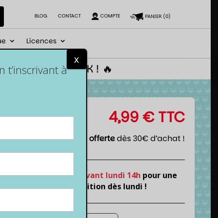
BLOG
CONTACT
COMPTE
PANIER
(
0
)
ue
Licences
x
 le code NEWGEEK ! 🔥
t’inscrivant à
4,99
€
TTC
Livraison offerte
dès 30€ d’achat !
Commande
avant lundi 14h
pour une
expédition dès lundi !