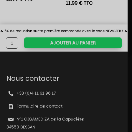
11,99
€
TTC
🔥 5% de réduction sur ta première commande avec le code NEWGEEK ! 🔥
quantité
AJOUTER AU PANIER
de
Jeu
de
société
-
Nous contacter
Cactus
Town
+33 (0)4 11 91 96 17
Formulaire de contact
N°1 GIGAMED ZA de la Capucière
34550 BESSAN