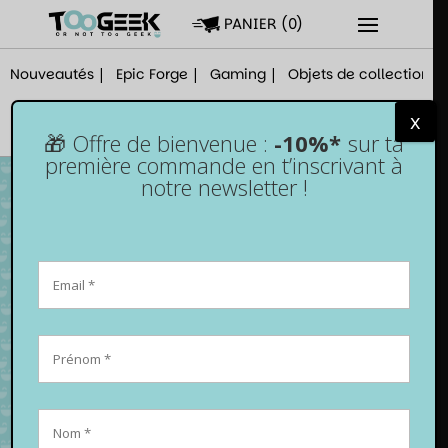
PANIER
(
0
)
Nouveautés
Epic Forge
Gaming
Objets de collection
x
🎁 Offre de bienvenue :
-10%*
sur ta
première commande en t’inscrivant à
notre newsletter !
Jeu de société – Cactus Town