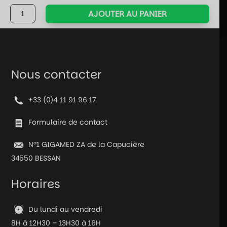
quantité
AJOUTER AU PANIER
de
Jeu
de
société
-
Nous contacter
Kodiak
+33 (0)4 11 91 96 17
Formulaire de contact
N°1 GIGAMED ZA de la Capucière
34550 BESSAN
Horaires
Du lundi au vendredi
8H à 12H30 – 13H30 à 16H