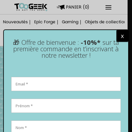
PANIER
(
0
)
Nouveautés
Epic Forge
Gaming
Objets de collection
x
🎁 Offre de bienvenue :
-10%*
sur ta
première commande en t’inscrivant à
notre newsletter !
Jeu de société – Kodiak