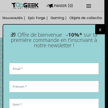
PANIER
(
0
)
Nouveautés
Epic Forge
Gaming
Objets de collection
x
🎁 Offre de bienvenue :
-10%*
sur ta
première commande en t’inscrivant à
notre newsletter !
Lot de 100 sleeves vert mat – 66 x 91 mm