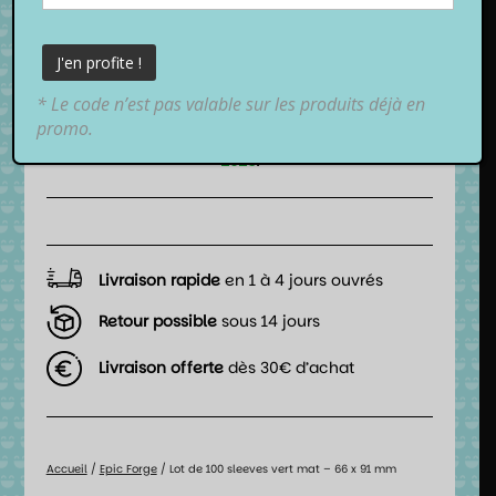
4,90
€
TTC
* Le code n’est pas valable sur les produits déjà en
📦 Date de livraison estimée :
promo.
entre
mardi 11 août 2026
et
mercredi 12 août
2026
.
Livraison rapide
en 1 à 4 jours ouvrés
Retour possible
sous 14 jours
Livraison offerte
dès 30€ d’achat
Accueil
/
Epic Forge
/ Lot de 100 sleeves vert mat – 66 x 91 mm