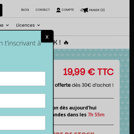
BLOG
CONTACT
COMPTE
PANIER
(
0
)
ue
Licences
x
 le code NEWGEEK ! 🔥
t’inscrivant à
19,99
€
TTC
Livraison offerte
dès 30€ d’achat !
Expédition dès aujourd'hui
si tu commandes dans les
7h 55m