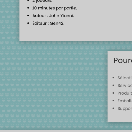
2 joueurs.
10 minutes par partie.
Auteur : John Yianni.
Éditeur : Gen42.
Pour
Sélect
Servic
Produit
Emball
Suppor