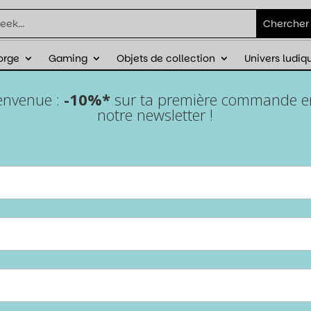
orge
Gaming
Objets de collection
Univers ludiq
éduction sur ta première commande avec
ienvenue :
-10%*
sur ta première commande en 
notre newsletter !
Jeu de société – Hive
Pocket
Accueil
/
Univers ludiques
/
Jeux de société
/ Jeu de société –
Hive Pocket
Stratégie et tension au sommet
Les fourmis se battent pour garder le contrôle à