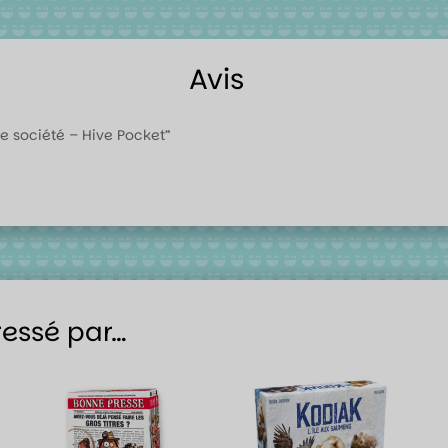
Avis
 de société – Hive Pocket”
ressé par…