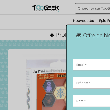
Nouveautés
Epic F
🔥 Profite de 5% de r
🎁 Offre de b