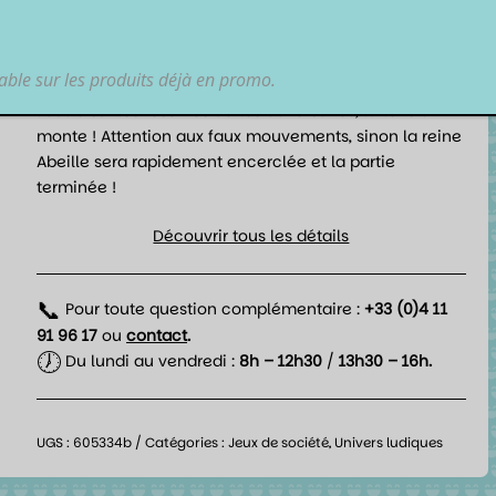
l’extérieur de la ruche, tandis que les coléoptères
montent pour dominer le sommet. Les araignées se
mettent en position alors que les sauterelles se
lable sur les produits déjà en promo.
préparent à sauter. En gardant un œil sur la ruche et
l’autre sur les réserves de tes adversaires, la tension
monte ! Attention aux faux mouvements, sinon la reine
Abeille sera rapidement encerclée et la partie
terminée !
Découvrir tous les détails
📞
Pour toute question complémentaire :
+33 (0)4 11
91 96 17
ou
contact
.
🕖
Du lundi au vendredi :
8h – 12h30
/
13h30 – 16h.
UGS :
605334b
Catégories :
Jeux de société
,
Univers ludiques