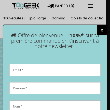
PANIER
(
0
)
Nouveautés
Epic Forge
Gaming
Objets de collection
x
🎁 Offre de bienvenue :
-10%*
sur ta
première commande en t’inscrivant à
notre newsletter !
Jeu de société – Le Caméléon