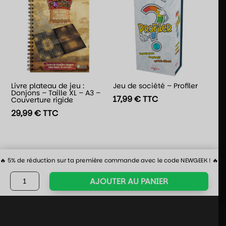
Livre plateau de jeu :
Jeu de société – Profiler
Donjons – Taille XL – A3 –
17,99
€
TTC
Couverture rigide
29,99
€
TTC
🔥 5% de réduction sur ta première commande avec le code NEWGEEK ! 🔥
quantité
AJOUTER AU PANIER
de
Jeu
de
société