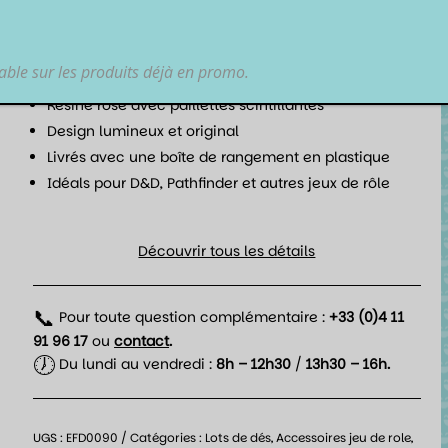
magie à chaque lancer.
Points forts
lable sur les produits déjà en promo.
Lot complet de 7 dés pour JDR
Résine rose avec paillettes scintillantes
Design lumineux et original
Livrés avec une boîte de rangement en plastique
Idéals pour D&D, Pathfinder et autres jeux de rôle
Découvrir tous les détails
📞
Pour toute question complémentaire :
+33 (0)4 11
91 96 17
ou
contact
.
🕖
Du lundi au vendredi :
8h – 12h30
/
13h30 – 16h.
UGS :
EFD0090
Catégories :
Lots de dés
,
Accessoires jeu de role
,