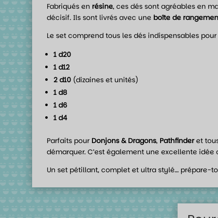
Fabriqués en
résine
, ces dés sont agréables en mai
décisif. Ils sont livrés avec une
boîte de rangemen
Le set comprend tous les dés indispensables pour 
1 d20
1 d12
2 d10
(dizaines et unités)
1 d8
1 d6
1 d4
Parfaits pour
Donjons & Dragons
,
Pathfinder
et tou
démarquer. C’est également une excellente idée c
Un set pétillant, complet et ultra stylé… prépare-