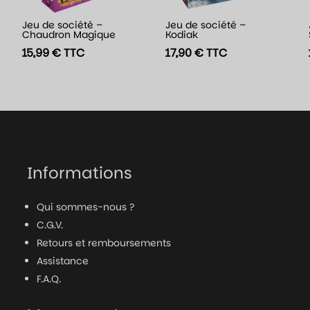
Jeu de société –
Jeu de société –
Chaudron Magique
Kodiak
15,99
€
TTC
17,90
€
TTC
Informations
Qui sommes-nous ?
C.G.V.
Retours et remboursements
Assistance
F.A.Q.