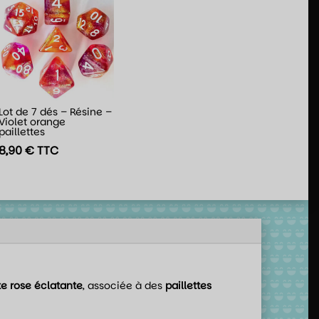
Lot de 7 dés – Résine –
Violet orange
paillettes
8,90
€
TTC
te rose éclatante
, associée à des
paillettes