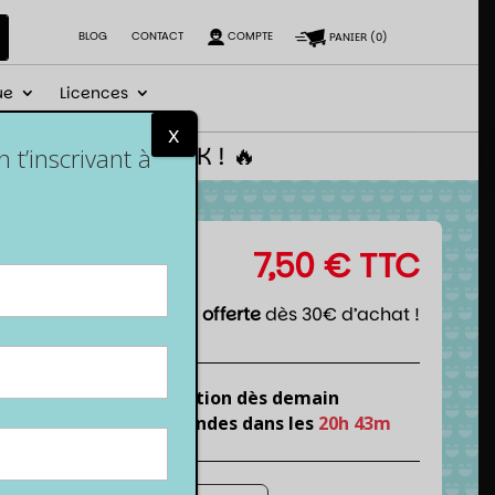
BLOG
CONTACT
COMPTE
PANIER
(
0
)
ue
Licences
x
 le code NEWGEEK ! 🔥
t’inscrivant à
7,50
€
TTC
Livraison offerte
dès 30€ d’achat !
Expédition dès demain
si tu commandes dans les
20h 43m