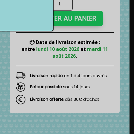
quantité
de
Lot
AJOUTER AU PANIER
de
7
dés
-
📦 Date de livraison estimée :
Résine
entre
lundi 10 août 2026
et
mardi 11
-
août 2026
.
Rose
paillettes
Livraison rapide
en 1 à 4 jours ouvrés
Retour possible
sous 14 jours
Livraison offerte
dès 30€ d’achat