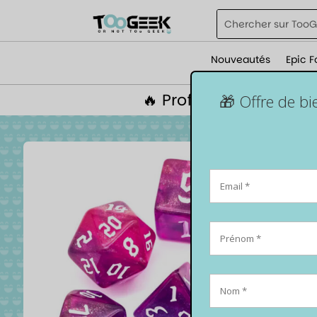
Nouveautés
Epic F
🔥 Profite de 5% de r
🎁 Offre de b