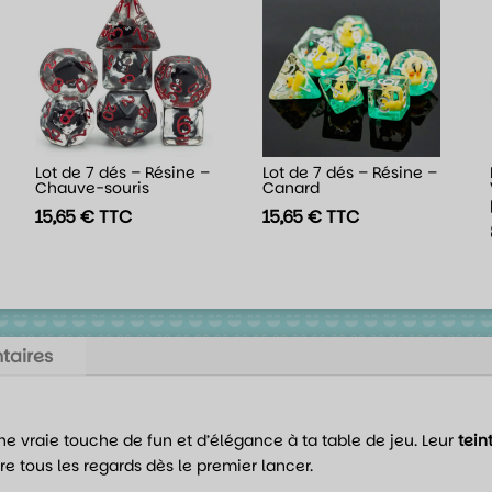
Lot de 7 dés – Résine –
Lot de 7 dés – Résine –
Chauve-souris
Canard
15,65
€
TTC
15,65
€
TTC
taires
e vraie touche de fun et d’élégance à ta table de jeu. Leur
tein
e tous les regards dès le premier lancer.