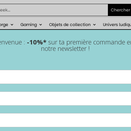
orge
Gaming
Objets de collection
Univers ludiq
éduction sur ta première commande avec
ienvenue :
-10%*
sur ta première commande en 
notre newsletter !
Lot de 7 dés – Résine – Rose
paillettes
Accueil
/
Epic Forge
/
Lots de dés
/ Lot de 7 dés – Résine – Rose
paillettes
Fais briller tes parties de jeu de rôle avec ce lot de 7
dés en résine rose pailleté. Un set complet, fun et
élégant, parfait pour ajouter une touche de style et de