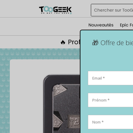
Nouveautés
Epic F
🔥 Profite de 5% de r
🎁 Offre de b