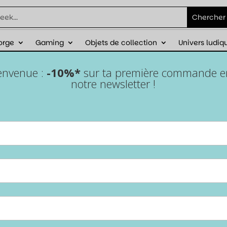
orge
Gaming
Objets de collection
Univers ludiq
éduction sur ta première commande avec
ienvenue :
-10%*
sur ta première commande en 
notre newsletter !
Lot de 7 dés pour JDR en
métal – Hammer silver
Accueil
/
Epic Forge
/
Lots de dés
/ Lot de 7 dés pour JDR en
métal – Hammer silver
Impose ton style à chaque lancer avec le set de
7 dés
pour JDR en métal Hammer Silver
. Solides, élégants et
équilibrés, ils sont parfaits pour des parties de jeu de