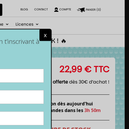
BLOG
CONTACT
COMPTE
PANIER
(
0
)
ue
Licences
x
 le code NEWGEEK ! 🔥
t’inscrivant à
22,99
€
TTC
Livraison offerte
dès 30€ d’achat !
Expédition dès aujourd'hui
si tu commandes dans les
3h 50m