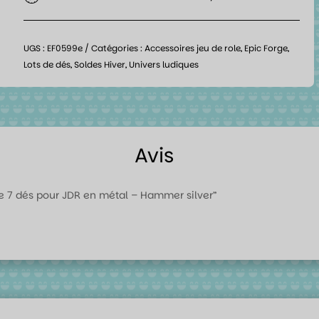
UGS :
EF0599e
Catégories :
Accessoires jeu de role
,
Epic Forge
,
Lots de dés
,
Soldes Hiver
,
Univers ludiques
Avis
t de 7 dés pour JDR en métal – Hammer silver”