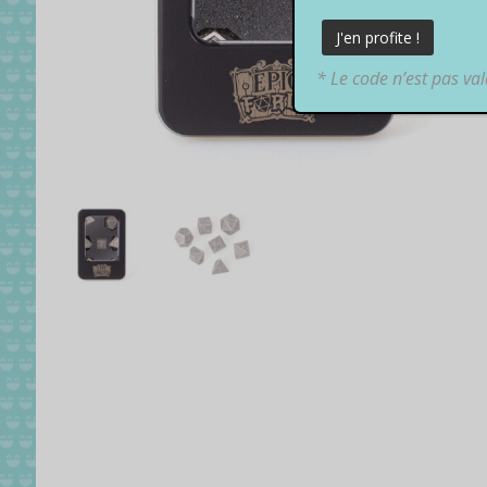
* Le code n’est pas va