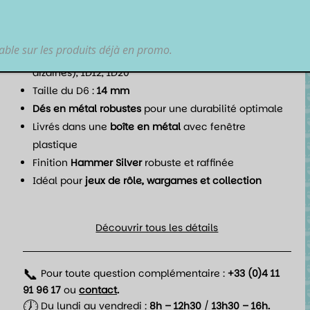
rôle intenses et mémorables.
Points forts :
lable sur les produits déjà en promo.
Set complet de 7 dés
: 1D4, 1D6, 1D8, 2D10 (unités et
dizaines), 1D12, 1D20
Taille du D6 :
14 mm
Dés en métal robustes
pour une durabilité optimale
Livrés dans une
boîte en métal
avec fenêtre
plastique
Finition
Hammer Silver
robuste et raffinée
Idéal pour
jeux de rôle, wargames et collection
Découvrir tous les détails
📞
Pour toute question complémentaire :
+33 (0)4 11
91 96 17
ou
contact
.
🕖
Du lundi au vendredi :
8h – 12h30
/
13h30 – 16h.