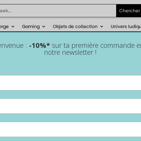
orge
Gaming
Objets de collection
Univers ludiq
éduction sur ta première commande avec
ienvenue :
-10%*
sur ta première commande en 
notre newsletter !
Jeu de société – Karman
Swap
Accueil
/
Univers ludiques
/
Jeux de société
/ Jeu de société –
Karman Swap
Dans le jeu de société
Karman Swap
, la mission que
l’Empire vous a confiée est d’explorer, étudier et
coloniser des mondes inconnus. Introduisez de