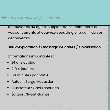
nouvelles formes de vie puis tirez parti des nouveaux
équilibres biologiques obtenus. C’est au sein de vos
enceintes mutagéniques et de vos bio-catalyseurs
lable sur les produits déjà en promo.
que vont s’opérer certaines des plus grandes
découvertes du cycle. Supplantez les recherches de
vos concurrents et couvrez-vous de gloire au fil de vos
découvertes.
Jeu d’exploration / Chaînage de cartes / Colonisation
Informations importantes :
14 ans et plus
2 à 4 joueurs
60 minutes par partie
Auteur : Serge Macasdar
Illustrateur : Gaël Lannurien
Éditeur : Sweet Games