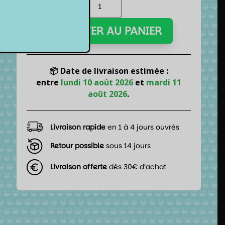
quantité
de
Jeu
AJOUTER AU PANIER
de
société
-
Karman
📦 Date de livraison estimée :
Swap
entre
lundi 10 août 2026
et
mardi 11
août 2026
.
Livraison rapide
en 1 à 4 jours ouvrés
Retour possible
sous 14 jours
Livraison offerte
dès 30€ d’achat