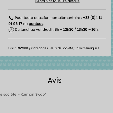
Découvrir tous les détails
📞
Pour toute question complémentaire :
+33 (0)4 11
91 96 17
ou
contact
.
🕖
Du lundi au vendredi :
8h – 12h30
/
13h30 – 16h.
UGS :
JSW001
Catégories :
Jeux de société
,
Univers ludiques
Avis
u de société – Karman Swap”