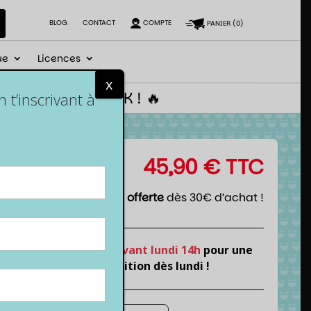
BLOG
CONTACT
COMPTE
PANIER
(
0
)
ue
Licences
x
 le code NEWGEEK ! 🔥
t’inscrivant à
45,90
€
TTC
Livraison offerte
dès 30€ d’achat !
Commande
avant lundi 14h
pour une
expédition dès lundi !