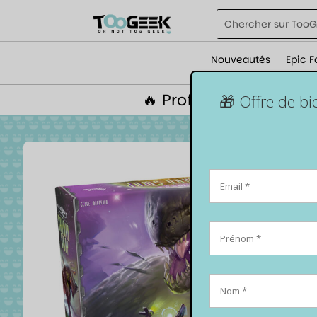
Nouveautés
Epic F
🔥 Profite de 5% de r
🎁 Offre de b