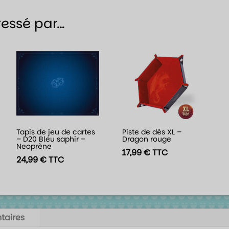
ressé par…
Tapis de jeu de cartes
Piste de dés XL –
– D20 Bleu saphir –
Dragon rouge
Neoprène
17,99
€
TTC
24,99
€
TTC
taires