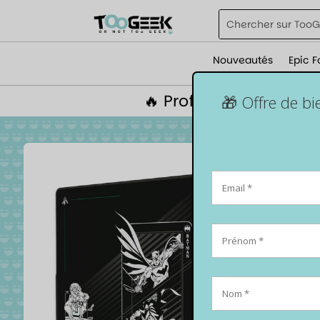
Nouveautés
Epic F
🔥 Profite de 5% de r
🎁 Offre de b