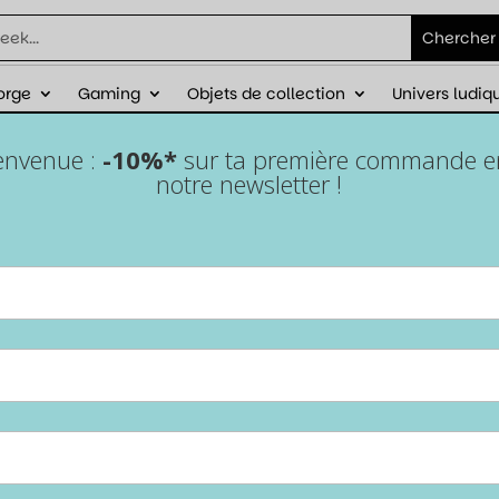
orge
Gaming
Objets de collection
Univers ludiq
éduction sur ta première commande avec
ienvenue :
-10%*
sur ta première commande en 
notre newsletter !
Tapis de jeu de cartes –
Batman VS Joker
Accueil
/
Epic Forge
/
Tapis de jeu
/ Tapis de jeu de cartes –
Batman VS Joker
Affronte le chaos avec le
tapis de jeu de cartes
Batman VS Joker
! Grand, antidérapant et stylé, il offre
un espace optimal pour tes parties et plonge ton table