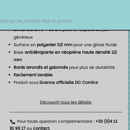
de jeu dans l’univers sombre de Gotham, sous licence
officielle DC Comics.
lable sur les produits déjà en promo.
Points forts
Dimensions 70 × 90 cm
pour un espace de jeu
généreux
Surface en
polyester 0,5 mm
pour une glisse fluide
Base
antidérapante en néoprène haute densité 2,5
mm
Bords arrondis et galonnés
pour plus de durabilité
Facilement lavable
Produit sous
licence officielle DC Comics
Découvrir tous les détails
📞
Pour toute question complémentaire :
+33 (0)4 11
91 96 17
ou
contact
.