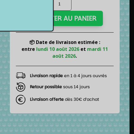
quantité
de
Tapis
AJOUTER AU PANIER
de
jeu
de
cartes
📦 Date de livraison estimée :
-
entre
lundi 10 août 2026
et
mardi 11
Batman
août 2026
.
VS
Joker
Livraison rapide
en 1 à 4 jours ouvrés
Retour possible
sous 14 jours
Livraison offerte
dès 30€ d’achat