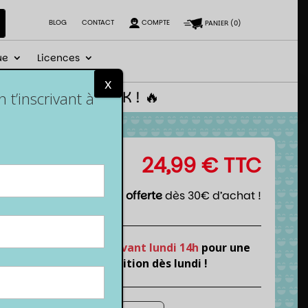
BLOG
CONTACT
COMPTE
PANIER
(
0
)
ue
Licences
x
 le code NEWGEEK ! 🔥
t’inscrivant à
24,99
€
TTC
Livraison offerte
dès 30€ d’achat !
Commande
avant lundi 14h
pour une
expédition dès lundi !