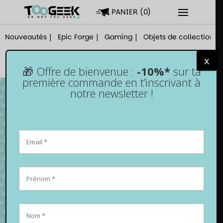
PANIER
(
0
)
Nouveautés
Epic Forge
Gaming
Objets de collection
x
🎁 Offre de bienvenue :
-10%*
sur ta
première commande en t’inscrivant à
notre newsletter !
Switch 2 – Sacoche slim – Pikachu Storm