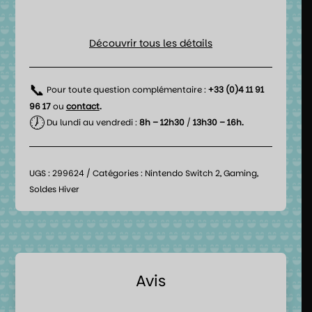
Découvrir tous les détails
📞
Pour toute question complémentaire :
+33 (0)4 11 91
96 17
ou
contact
.
🕖
Du lundi au vendredi :
8h – 12h30
/
13h30 – 16h.
UGS :
299624
Catégories :
Nintendo Switch 2
,
Gaming
,
Soldes Hiver
Avis