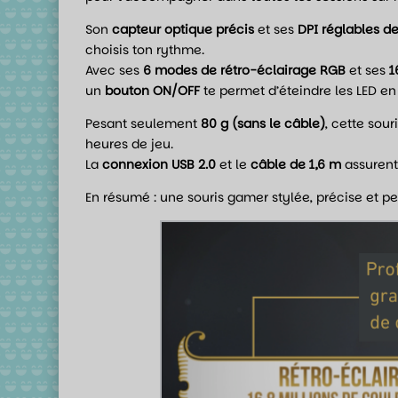
Son
capteur optique précis
et ses
DPI réglables d
choisis ton rythme.
Avec ses
6 modes de rétro-éclairage RGB
et ses
1
un
bouton ON/OFF
te permet d’éteindre les LED en 
Pesant seulement
80 g (sans le câble)
, cette sou
heures de jeu.
La
connexion USB 2.0
et le
câble de 1,6 m
assurent 
En résumé : une souris gamer stylée, précise et p