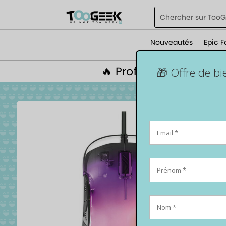
Nouveautés
Epic F
🔥 Profite de 5% de r
🎁 Offre de b