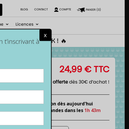
BLOG
CONTACT
COMPTE
PANIER
(
0
)
ue
Licences
x
 le code NEWGEEK ! 🔥
t’inscrivant à
24,99
€
TTC
Livraison offerte
dès 30€ d’achat !
Expédition dès aujourd'hui
si tu commandes dans les
1h 43m