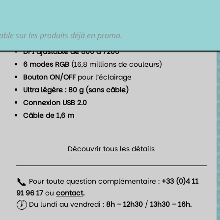
headshots.
Points forts :
lable sur les produits déjà en promo.
Capteur optique
haute précision
DPI ajustable de 800 à 7200
6 modes RGB
(16,8 millions de couleurs)
Bouton ON/OFF
pour l’éclairage
Ultra légère : 80 g (sans câble)
Connexion USB 2.0
Câble de 1,6 m
Découvrir tous les détails
📞
Pour toute question complémentaire :
+33 (0)4 11
91 96 17
ou
contact
.
🕖
Du lundi au vendredi :
8h – 12h30
/
13h30 – 16h.