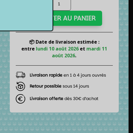
quantité
de
Souris
AJOUTER AU PANIER
gamer
filaire
-
USB
📦 Date de livraison estimée :
2.0
entre
lundi 10 août 2026
et
mardi 11
-
août 2026
.
LED
-
Livraison rapide
en 1 à 4 jours ouvrés
Harry
Potter
Retour possible
sous 14 jours
Livraison offerte
dès 30€ d’achat