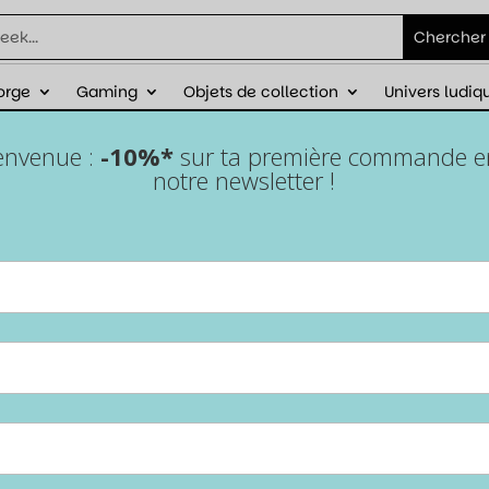
orge
Gaming
Objets de collection
Univers ludiq
éduction sur ta première commande avec
ienvenue :
-10%*
sur ta première commande en 
notre newsletter !
Souris gamer filaire – USB
2.0 – LED – Harry Potter
Accueil
/
Licences
/
Harry Potter
/ Souris gamer filaire – USB 2.0 –
LED – Harry Potter
Ajoute une touche de magie à ton setup avec la souris
gamer
Harry Potter
. Ultra légère, précise et lumineuse,
elle est parfaite pour enchaîner les sorts… et les