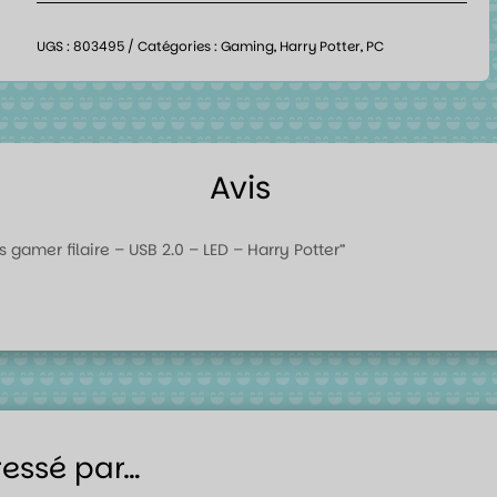
UGS :
803495
Catégories :
Gaming
,
Harry Potter
,
PC
Avis
is gamer filaire – USB 2.0 – LED – Harry Potter”
ressé par…