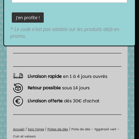
11,99
€
TTC
* Le code n’est pas valable sur les produits déjà en
promo.
📦 Date de livraison estimée :
entre
lundi 10 août 2026
et
mardi 11 août 2026
.
Livraison rapide
en 1 à 4 jours ouvrés
Retour possible
sous 14 jours
Livraison offerte
dès 30€ d’achat
Accueil
/
Epic Forge
/
Pistes de dés
/ Piste de dés – Yggdrasil vert –
Cuir et velours