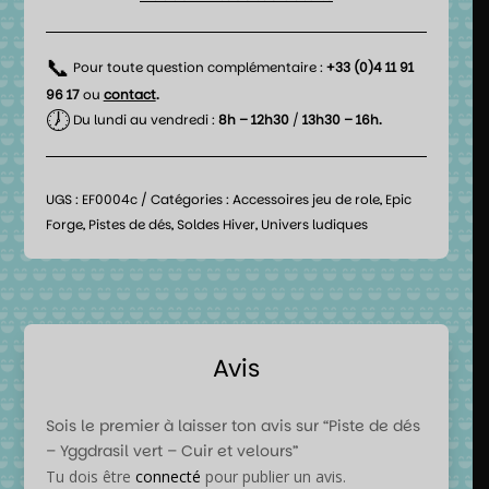
📞
Pour toute question complémentaire :
+33 (0)4 11 91
96 17
ou
contact
.
🕖
Du lundi au vendredi :
8h – 12h30
/
13h30 – 16h.
UGS :
EF0004c
Catégories :
Accessoires jeu de role
,
Epic
Forge
,
Pistes de dés
,
Soldes Hiver
,
Univers ludiques
Avis
Sois le premier à laisser ton avis sur “Piste de dés
– Yggdrasil vert – Cuir et velours”
Tu dois être
connecté
pour publier un avis.