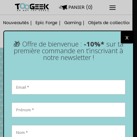
PANIER
(
0
)
Nouveautés
Epic Forge
Gaming
Objets de collection
x
🎁 Offre de bienvenue :
-10%*
sur ta
première commande en t’inscrivant à
notre newsletter !
Piste de dés – Yggdrasil vert – Cuir et
velours