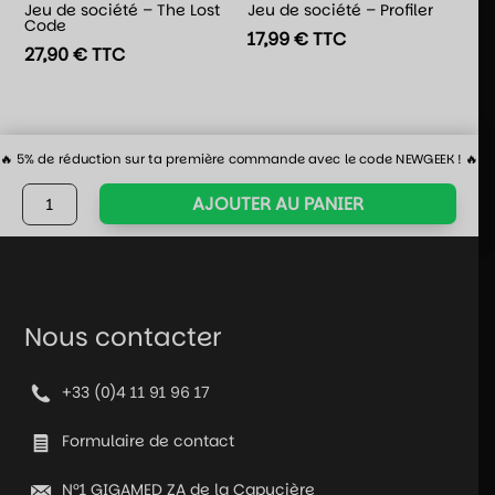
Jeu de société – The Lost
Jeu de société – Profiler
Code
17,99
€
TTC
27,90
€
TTC
🔥 5% de réduction sur ta première commande avec le code NEWGEEK ! 🔥
quantité
AJOUTER AU PANIER
de
Piste
de
dés
-
Nous contacter
Yggdrasil
vert
+33 (0)4 11 91 96 17
-
Cuir
Formulaire de contact
et
velours
N°1 GIGAMED ZA de la Capucière