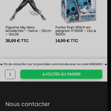
Figurine My Hero
Funko Pop! Stitch en
Academia – Twice – 15cm
peignoir n°1608 – Lilo &
– Vol.20
Stitch
36,99
€
TTC
14,99
€
TTC
🔥 5% de réduction sur ta première commande avec le code NEWGEEK ! 🔥
quantité
AJOUTER AU PANIER
de
Peluche
Hermione
-
Harry
Nous contacter
Potter