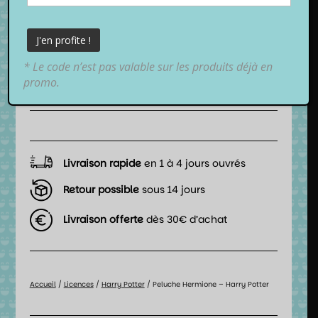
19,99
€
TTC
* Le code n’est pas valable sur les produits déjà en
📦 Date de livraison estimée :
promo.
entre
lundi 10 août 2026
et
mardi 11 août 2026
.
Livraison rapide
en 1 à 4 jours ouvrés
Retour possible
sous 14 jours
Livraison offerte
dès 30€ d’achat
Accueil
/
Licences
/
Harry Potter
/ Peluche Hermione – Harry Potter