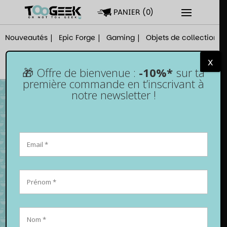
PANIER
(
0
)
Nouveautés
Epic Forge
Gaming
Objets de collection
x
🎁 Offre de bienvenue :
-10%*
sur ta
première commande en t’inscrivant à
notre newsletter !
Peluche Hermione – Harry Potter