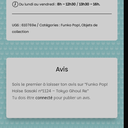
🕖
Du lundi au vendredi :
8h – 12h30
/
13h30 – 16h.
UGS :
610769e
Catégories :
Funko Pop!
,
Objets de
collection
Avis
Sois le premier à laisser ton avis sur “Funko Pop!
Haise Sasaki n°1124 – Tokyo Ghoul Re”
Tu dois être
connecté
pour publier un avis.