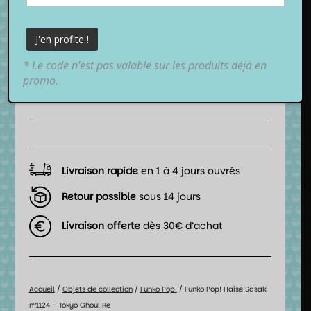
17,99
€
TTC
* Le code n’est pas valable sur les produits déjà en
promo.
📦 Date de livraison estimée :
entre
lundi 10 août 2026
et
mardi 11 août 2026
.
Livraison rapide
en 1 à 4 jours ouvrés
Retour possible
sous 14 jours
Livraison offerte
dès 30€ d’achat
Accueil
/
Objets de collection
/
Funko Pop!
/ Funko Pop! Haise Sasaki
n°1124 – Tokyo Ghoul Re