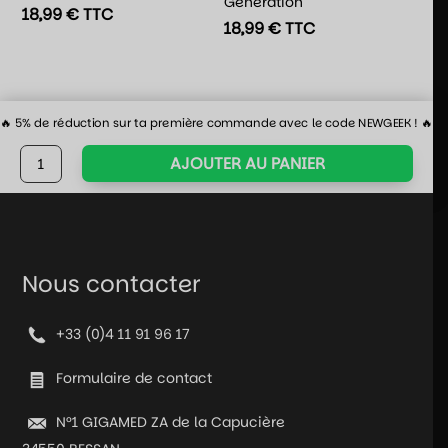
Generation
18,99
€
TTC
18,99
€
TTC
🔥 5% de réduction sur ta première commande avec le code NEWGEEK ! 🔥
quantité
AJOUTER AU PANIER
de
Funko
Pop!
Haise
Sasaki
Nous contacter
n°1124
-
+33 (0)4 11 91 96 17
Tokyo
Ghoul
Formulaire de contact
Re
N°1 GIGAMED ZA de la Capucière