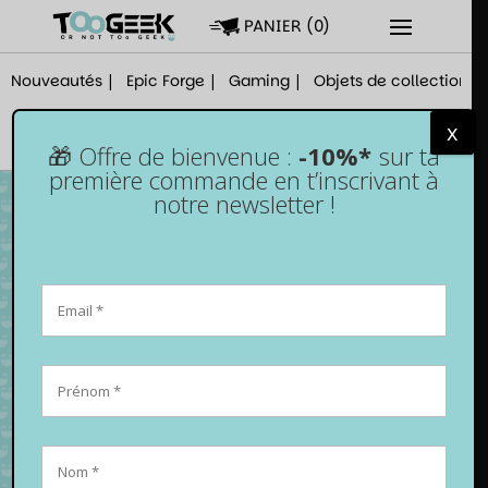
PANIER
(
0
)
Nouveautés
Epic Forge
Gaming
Objets de collection
x
🎁 Offre de bienvenue :
-10%*
sur ta
première commande en t’inscrivant à
notre newsletter !
Funko Pop! Haise Sasaki n°1124 – Tokyo
Ghoul Re