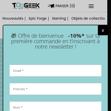
PANIER
(
0
)
Nouveautés
Epic Forge
Gaming
Objets de collection
x
🎁 Offre de bienvenue :
-10%*
sur ta
première commande en t’inscrivant à
notre newsletter !
Manette pour PS5 – Sans fil Bluetooth –
Violette