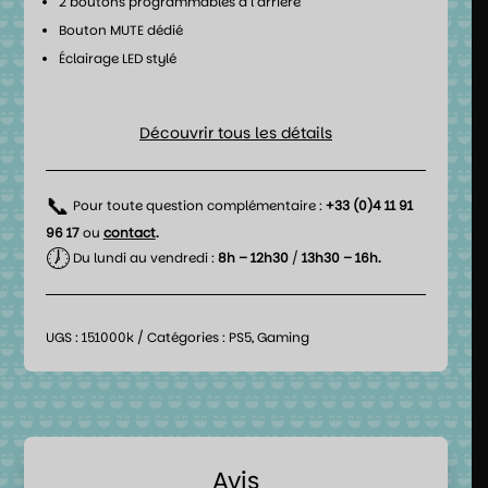
2 boutons programmables à l’arrière
Bouton MUTE dédié
Éclairage LED stylé
Découvrir tous les détails
📞
Pour toute question complémentaire :
+33 (0)4 11 91
96 17
ou
contact
.
🕖
Du lundi au vendredi :
8h – 12h30
/
13h30 – 16h.
UGS :
151000k
Catégories :
PS5
,
Gaming
Avis