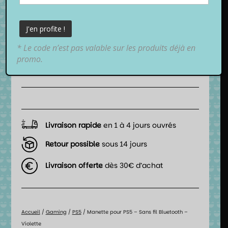
39,99
€
TTC
* Le code n’est pas valable sur les produits déjà en
promo.
📦 Date de livraison estimée :
entre
lundi 10 août 2026
et
mardi 11 août 2026
.
Livraison rapide
en 1 à 4 jours ouvrés
Retour possible
sous 14 jours
Livraison offerte
dès 30€ d’achat
Accueil
/
Gaming
/
PS5
/ Manette pour PS5 – Sans fil Bluetooth –
Violette