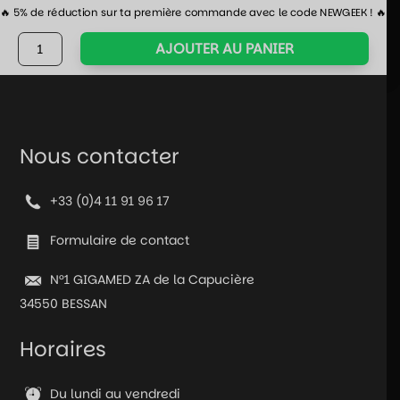
🔥 5% de réduction sur ta première commande avec le code NEWGEEK ! 🔥
quantité
AJOUTER AU PANIER
de
Manette
pour
PS5
-
Nous contacter
Sans
fil
+33 (0)4 11 91 96 17
Bluetooth
-
Formulaire de contact
Violette
N°1 GIGAMED ZA de la Capucière
34550 BESSAN
Horaires
Du lundi au vendredi