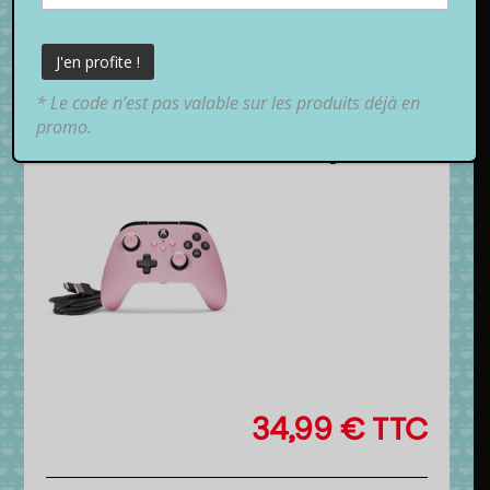
* Le code n’est pas valable sur les produits déjà en
promo.
34,99
€
TTC