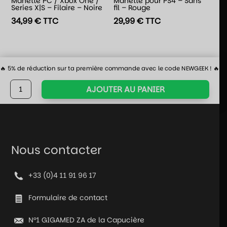
Manette PC / Xbox One /
Manette pour PS4 – Sans
Series X|S – Filaire – Noire
fil – Rouge
34,99
€
TTC
29,99
€
TTC
🔥 5% de réduction sur ta première commande avec le code NEWGEEK ! 🔥
quantité
AJOUTER AU PANIER
de
Manette
Xbox
One
/
Nous contacter
Series
X|S
+33 (0)4 11 91 96 17
et
PC
Formulaire de contact
–
Filaire
N°1 GIGAMED ZA de la Capucière
-