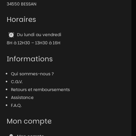
34550 BESSAN
Pink
Horaires
Du lundi au vendredi
8H à 12H30 – 13H30 à 16H
Informations
Qui sommes-nous ?
C.G.V.
Retours et remboursements
Assistance
F.A.Q.
Mon compte