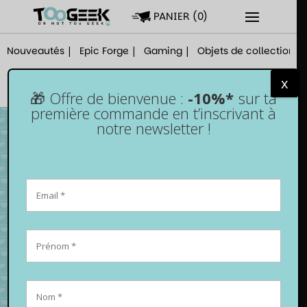
PANIER
(
0
)
Nouveautés
Epic Forge
Gaming
Objets de collection
x
🎁 Offre de bienvenue :
-10%*
sur ta
première commande en t’inscrivant à
notre newsletter !
Manette Xbox One / Series X|S et PC –
Filaire – Pink