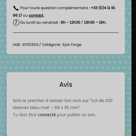
📞
Pour toute question complémentaire :
+33 (0)4 11 91
96 17
ou
contact
.
🕖
Du lundi au vendredi :
8h – 12h30
/
13h30 – 16h.
UGS :
EF0020d
Catégorie :
Epic Forge
Avis
Sois le premier à laisser ton avis sur “Lot de 100
sleeves bleu mat – 66 x 91 mm”
Tu dois être
connecté
pour publier un avis.