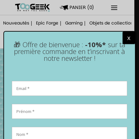
PANIER
(
0
)
Nouveautés
Epic Forge
Gaming
Objets de collection
x
🎁 Offre de bienvenue :
-10%*
sur ta
première commande en t’inscrivant à
notre newsletter !
Lot de 100 sleeves bleu mat – 66 x 91 mm