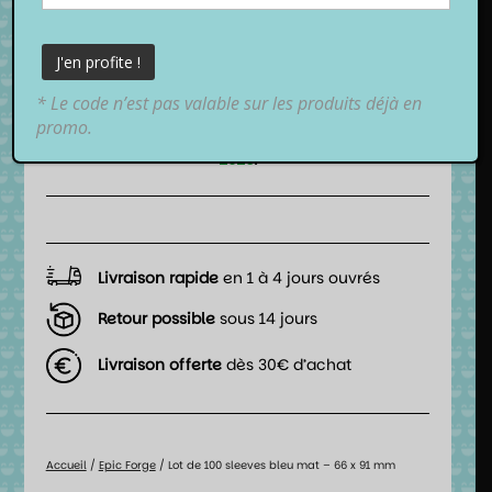
4,90
€
TTC
* Le code n’est pas valable sur les produits déjà en
📦 Date de livraison estimée :
promo.
entre
vendredi 7 août 2026
et
lundi 10 août
2026
.
Livraison rapide
en 1 à 4 jours ouvrés
Retour possible
sous 14 jours
Livraison offerte
dès 30€ d’achat
Accueil
/
Epic Forge
/ Lot de 100 sleeves bleu mat – 66 x 91 mm