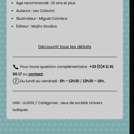
Âge recommandé : 10 ans et plus
Auteurs : Leo Colovini
Illustrateur : Miguel Coimbra
Éditeur : Mojito Studios
Découvrir tous les détails
📞
Pour toute question complémentaire :
+33 (0)4 11 91
96 17
ou
contact
.
🕖
Du lundi au vendredi :
8h – 12h30
/
13h30 – 16h.
UGS :
JLU001
Catégories :
Jeux de société
,
Univers
ludiques