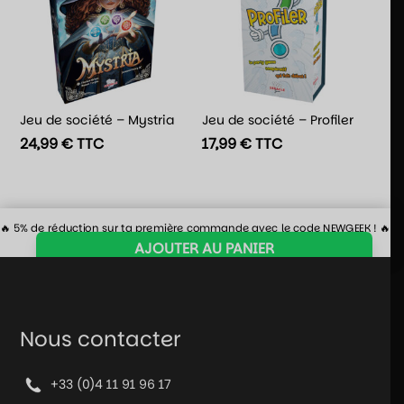
Jeu de société – Mystria
Jeu de société – Profiler
24,99
€
TTC
17,99
€
TTC
🔥 5% de réduction sur ta première commande avec le code NEWGEEK ! 🔥
AJOUTER AU PANIER
quantité
de
Jeu
de
Nous contacter
société
-
The
+33 (0)4 11 91 96 17
Lost