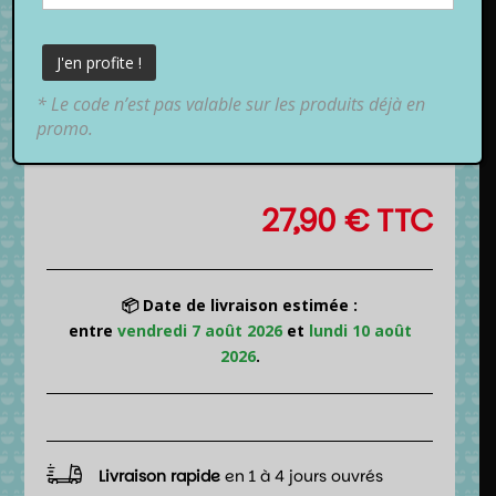
* Le code n’est pas valable sur les produits déjà en
promo.
27,90
€
TTC
📦 Date de livraison estimée :
entre
vendredi 7 août 2026
et
lundi 10 août
2026
.
Livraison rapide
en 1 à 4 jours ouvrés