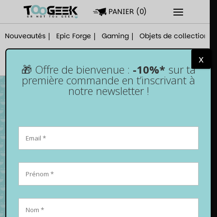
PANIER
(
0
)
Nouveautés
Epic Forge
Gaming
Objets de collection
x
🎁 Offre de bienvenue :
-10%*
sur ta
première commande en t’inscrivant à
notre newsletter !
Jeu de société – The Lost Code