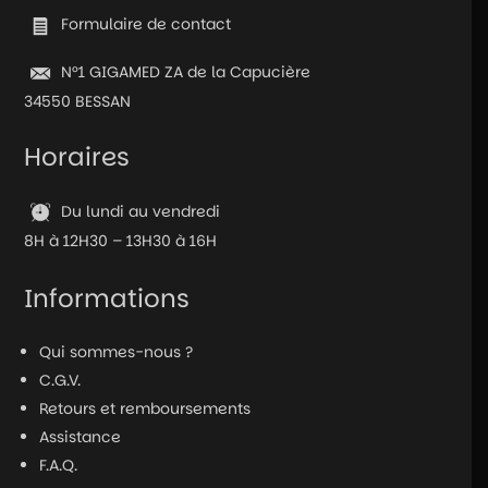
Code
Formulaire de contact
N°1 GIGAMED ZA de la Capucière
34550 BESSAN
Horaires
Du lundi au vendredi
8H à 12H30 – 13H30 à 16H
Informations
Qui sommes-nous ?
C.G.V.
Retours et remboursements
Assistance
F.A.Q.