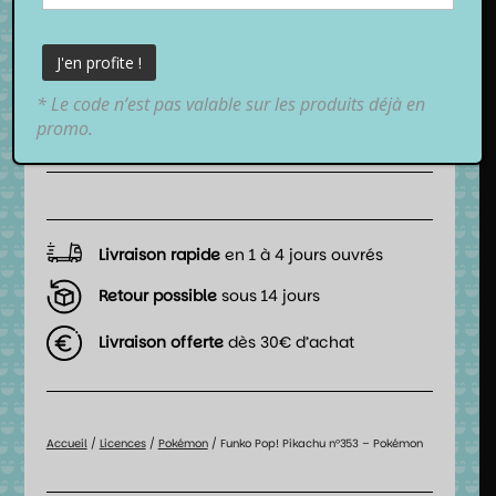
18,99
€
TTC
* Le code n’est pas valable sur les produits déjà en
📦 Date de livraison estimée :
promo.
entre
lundi 10 août 2026
et
mardi 11 août 2026
.
Livraison rapide
en 1 à 4 jours ouvrés
Retour possible
sous 14 jours
Livraison offerte
dès 30€ d’achat
Accueil
/
Licences
/
Pokémon
/ Funko Pop! Pikachu n°353 – Pokémon