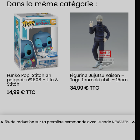
Dans la même catégorie :
Funko Pop! Stitch en
Figurine Jujutsu Kaisen –
peignoir n°1608 – Lilo &
Toge Inumaki chill – 15cm
Stitch
34,99
€
TTC
14,99
€
TTC
🔥 5% de réduction sur ta première commande avec le code NEWGEEK ! 🔥