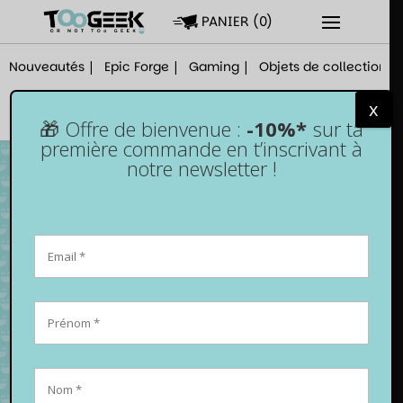
PANIER
(
0
)
Nouveautés
Epic Forge
Gaming
Objets de collection
x
🎁 Offre de bienvenue :
-10%*
sur ta
première commande en t’inscrivant à
notre newsletter !
Funko Pop! Pikachu n°353 – Pokémon