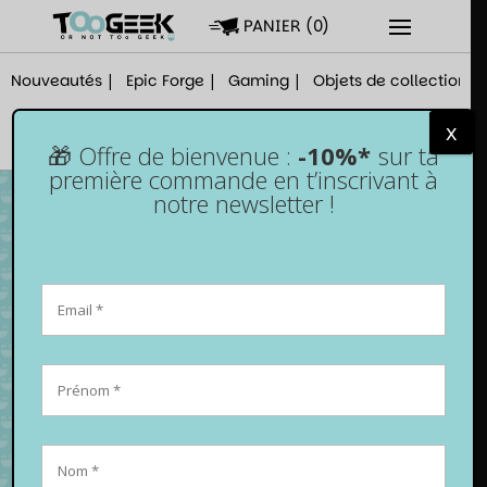
PANIER
(
0
)
Nouveautés
Epic Forge
Gaming
Objets de collection
x
🎁 Offre de bienvenue :
-10%*
sur ta
première commande en t’inscrivant à
notre newsletter !
Funko Pop! Nemesis n°1534 – Rebel Moon