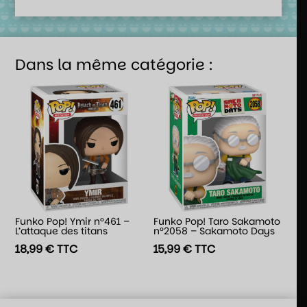
Dans la même catégorie :
Funko Pop! Ymir n°461 –
Funko Pop! Taro Sakamoto
L’attaque des titans
n°2058 – Sakamoto Days
18,99
€
TTC
15,99
€
TTC