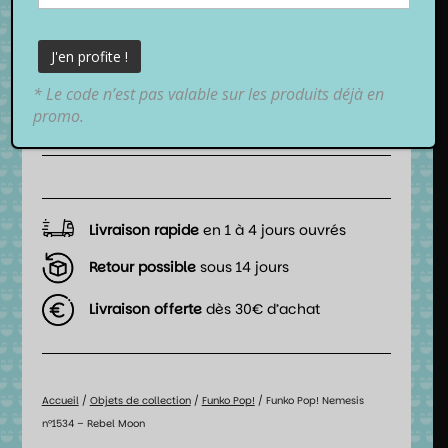
18,99
€
TTC
* Le code n’est pas valable sur les produits déjà en
📦 Date de livraison estimée :
promo.
entre
lundi 10 août 2026
et
mardi 11 août 2026
.
Livraison rapide
en 1 à 4 jours ouvrés
Retour possible
sous 14 jours
Livraison offerte
dès 30€ d’achat
Accueil
/
Objets de collection
/
Funko Pop!
/ Funko Pop! Nemesis
n°1534 – Rebel Moon