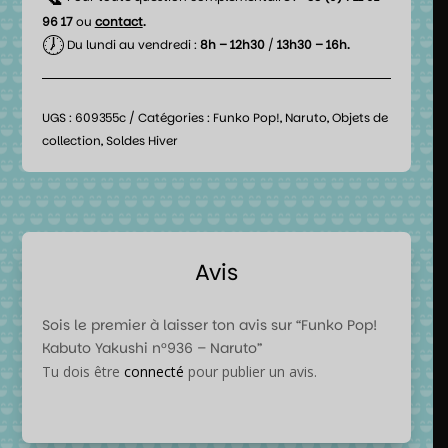
96 17
ou
contact
.
🕖
Du lundi au vendredi :
8h – 12h30
/
13h30 – 16h.
UGS :
609355c
Catégories :
Funko Pop!
,
Naruto
,
Objets de
collection
,
Soldes Hiver
Avis
Sois le premier à laisser ton avis sur “Funko Pop!
Kabuto Yakushi n°936 – Naruto”
Tu dois être
connecté
pour publier un avis.