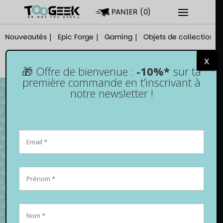
PANIER
(
0
)
Nouveautés
Epic Forge
Gaming
Objets de collection
x
🎁 Offre de bienvenue :
-10%*
sur ta
première commande en t’inscrivant à
notre newsletter !
Funko Pop! Kabuto Yakushi n°936 – Naruto