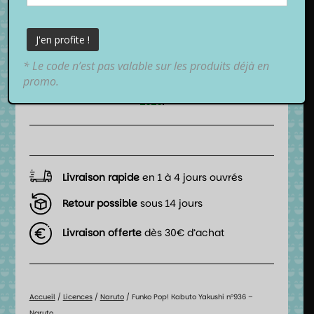
18,99
€
TTC
* Le code n’est pas valable sur les produits déjà en
📦 Date de livraison estimée :
promo.
entre
mercredi 12 août 2026
et
jeudi 13 août
2026
.
Livraison rapide
en 1 à 4 jours ouvrés
Retour possible
sous 14 jours
Livraison offerte
dès 30€ d’achat
Accueil
/
Licences
/
Naruto
/ Funko Pop! Kabuto Yakushi n°936 –
Naruto