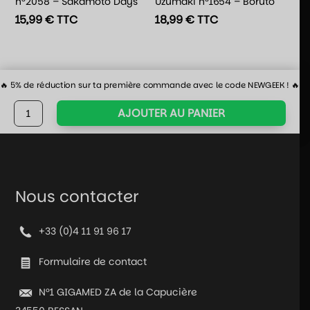
n°2058 – Sakamoto Days
Uzumaki n°1654 – Boruto
15,99
€
TTC
18,99
€
TTC
🔥 5% de réduction sur ta première commande avec le code NEWGEEK ! 🔥
quantité
AJOUTER AU PANIER
de
Funko
Pop!
Kabuto
Yakushi
Nous contacter
n°936
-
+33 (0)4 11 91 96 17
Naruto
Formulaire de contact
N°1 GIGAMED ZA de la Capucière