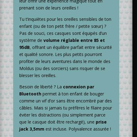
leur offrir une expérience magique tout en
prenant soin de leurs oreilles !
Tu t’inquiètes pour les oreilles sensibles de ton
enfant (ou de ton petit frère / petite sœur) ?
Pas de souci, ces casques sont équipés d’un
système de
volume réglable entre 85 et
95dB
, offrant un équilibre parfait entre sécurité
et qualité sonore. Les plus petits pourront
profiter de leurs aventures dans le monde des
Moldus (ou des sorciers) sans risquer de se
blesser les oreilles.
Besoin de liberté ? La
connexion par
Bluetooth
permet à ton enfant de bouger
comme un vif d’or sans être encombré par des
câbles. Mais si jamais tu préfères le filaire pour
éviter les distractions (ou simplement parce
que le casque doit être rechargé), une
prise
jack 3,5mm
est incluse. Polyvalence assurée !