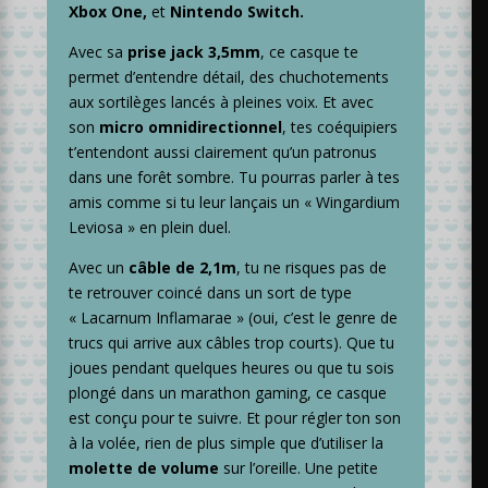
Xbox
One,
et
Nintendo Switch.
Avec sa
prise jack 3,5mm
, ce casque te
permet d’entendre détail, des chuchotements
aux sortilèges lancés à pleines voix. Et avec
son
micro omnidirectionnel
, tes coéquipiers
t’entendont aussi clairement qu’un patronus
dans une forêt sombre. Tu pourras parler à tes
amis comme si tu leur lançais un « Wingardium
Leviosa » en plein duel.
Avec un
câble de 2,1m
, tu ne risques pas de
te retrouver coincé dans un sort de type
« Lacarnum Inflamarae » (oui, c’est le genre de
trucs qui arrive aux câbles trop courts). Que tu
joues pendant quelques heures ou que tu sois
plongé dans un marathon gaming, ce casque
est conçu pour te suivre. Et pour régler ton son
à la volée, rien de plus simple que d’utiliser la
molette de volume
sur l’oreille. Une petite