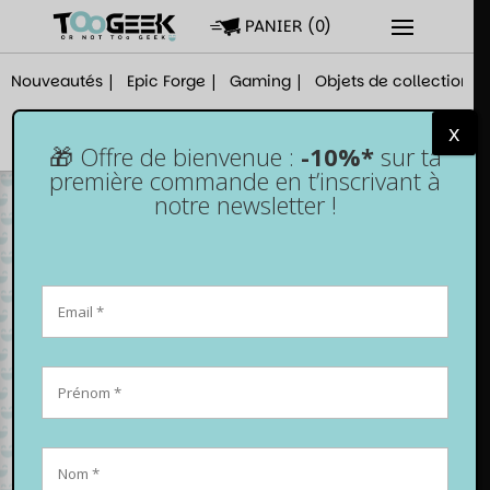
PANIER
(
0
)
Nouveautés
Epic Forge
Gaming
Objets de collection
x
🎁 Offre de bienvenue :
-10%*
sur ta
première commande en t’inscrivant à
notre newsletter !
Découvre notre
top 10 des
cadeaux Harry
Potter version
gaming !