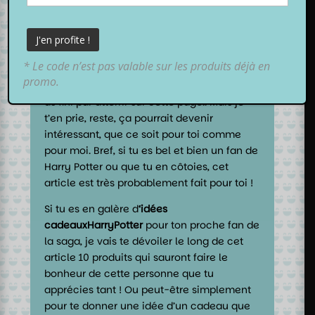
Alors comme ça, on est fan de
Harry Potter
* Le code n’est pas valable sur les produits déjà en
? Ou bien, tu en connais un ? Si ce n’est pas
promo.
le cas, alors je me demande comment tu
as fini par atterrir sur cette page.. Mais je
t’en prie, reste, ça pourrait devenir
intéressant, que ce soit pour toi comme
pour moi. Bref, si tu es bel et bien un fan de
Harry Potter ou que tu en côtoies, cet
article est très probablement fait pour toi !
Si tu es en galère d
‘idées
cadeauxHarryPotter
pour ton proche fan de
la saga, je vais te dévoiler le long de cet
article 10 produits qui sauront faire le
bonheur de cette personne que tu
apprécies tant ! Ou peut-être simplement
pour te donner une idée d’un cadeau que