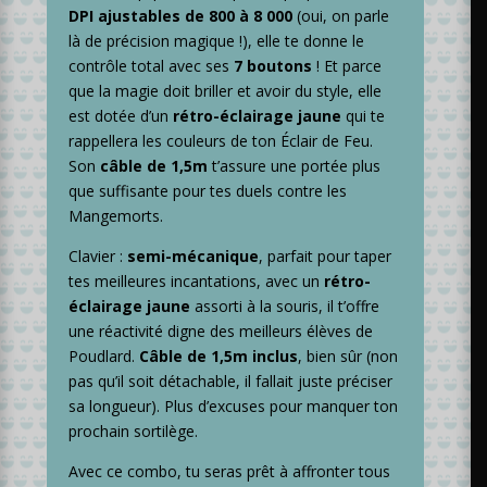
DPI ajustables de 800 à 8 000
(oui, on parle
là de précision magique !), elle te donne le
contrôle total avec ses
7 boutons
! Et parce
que la magie doit briller et avoir du style, elle
est dotée d’un
rétro-éclairage jaune
qui te
rappellera les couleurs de ton Éclair de Feu.
Son
câble de 1,5m
t’assure une portée plus
que suffisante pour tes duels contre les
Mangemorts.
Clavier :
semi-mécanique
, parfait pour taper
tes meilleures incantations, avec un
rétro-
éclairage jaune
assorti à la souris, il t’offre
une réactivité digne des meilleurs élèves de
Poudlard.
Câble de 1,5m inclus
, bien sûr (non
pas qu’il soit détachable, il fallait juste préciser
sa longueur). Plus d’excuses pour manquer ton
prochain sortilège.
Avec ce combo, tu seras prêt à affronter tous