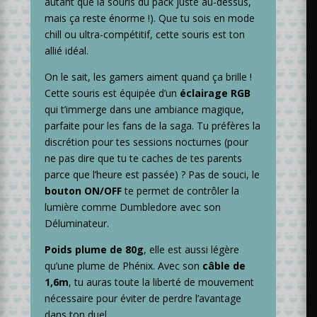
autant que la souris du pack juste au-dessus,
mais ça reste énorme !). Que tu sois en mode
chill ou ultra-compétitif, cette souris est ton
allié idéal.
On le sait, les gamers aiment quand ça brille !
Cette souris est équipée d’un
éclairage RGB
qui t’immerge dans une ambiance magique,
parfaite pour les fans de la saga. Tu préfères la
discrétion pour tes sessions nocturnes (pour
ne pas dire que tu te caches de tes parents
parce que l’heure est passée) ? Pas de souci, le
bouton ON/OFF
te permet de contrôler la
lumière comme Dumbledore avec son
Déluminateur.
Poids plume de 80g
, elle est aussi légère
qu’une plume de Phénix. Avec son
câble de
1,6m
, tu auras toute la liberté de mouvement
nécessaire pour éviter de perdre l’avantage
dans ton duel.