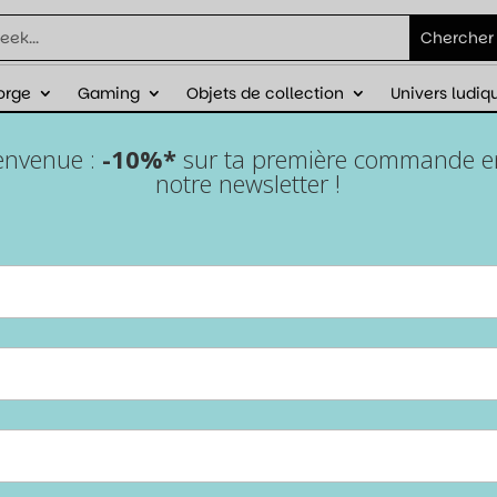
orge
Gaming
Objets de collection
Univers ludiq
éduction sur ta première commande avec
ienvenue :
-10%*
sur ta première commande en 
notre newsletter !
Switch 2 – Chargeur
secteur 30W
Accueil
/
Gaming
/
Nintendo Switch 2
/ Switch 2 – Chargeur
secteur 30W
Recharge ta
Switch 2
et tes appareils USB-C en toute
simplicité avec ce
chargeur secteur 30W
. Parfait pour
jouer tout en rechargeant, compact et polyvalent, il