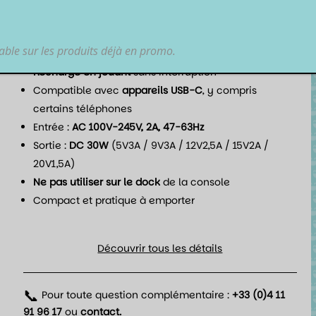
devient vite indispensable à la maison ou en
déplacement.
lable sur les produits déjà en promo.
Points forts
Recharge en jouant
sans interruption
Compatible avec
appareils USB-C
, y compris
certains téléphones
Entrée :
AC 100V-245V, 2A, 47-63Hz
Sortie :
DC 30W
(5V3A / 9V3A / 12V2,5A / 15V2A /
20V1,5A)
Ne pas utiliser sur le dock
de la console
Compact et pratique à emporter
Découvrir tous les détails
📞
Pour toute question complémentaire :
+33 (0)4 11
91 96 17
ou
contact
.