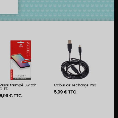
Verre trempé Switch
Câble de recharge PS3
OLED
5,99
€
TTC
6,99
€
TTC