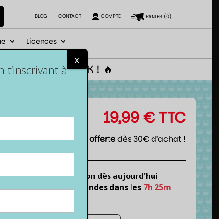
BLOG
CONTACT
COMPTE
PANIER
(
0
)
ue
Licences
x
 le code NEWGEEK ! 🔥
t’inscrivant à
19,99
€
TTC
Livraison offerte
dès 30€ d’achat !
Expédition dès aujourd'hui
si tu commandes dans les
7h 25m