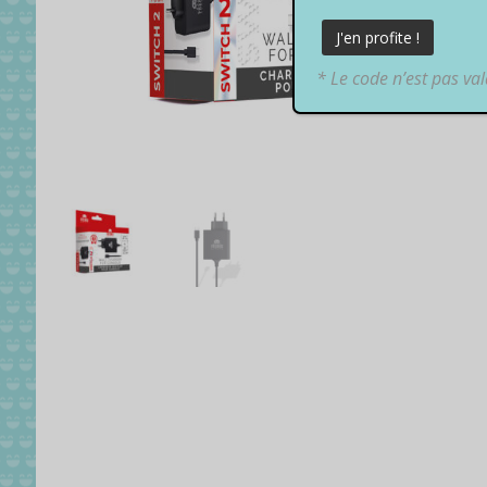
* Le code n’est pas va