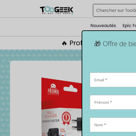
Nouveautés
Epic F
🔥 Profite de 5% de r
🎁 Offre de b