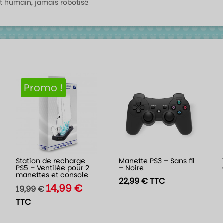
t humain, jamais robotisé
Promo !
Station de recharge
Manette PS3 – Sans fil
PS5 – Ventilée pour 2
– Noire
manettes et console
22,99
€
TTC
14,99
€
Le
Le
19,99
€
prix
prix
TTC
initial
actuel