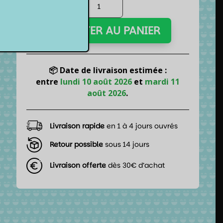
quantité
de
Switch
AJOUTER AU PANIER
2
-
Chargeur
secteur
📦 Date de livraison estimée :
30W
entre
lundi 10 août 2026
et
mardi 11
août 2026
.
Livraison rapide
en 1 à 4 jours ouvrés
Retour possible
sous 14 jours
Livraison offerte
dès 30€ d’achat