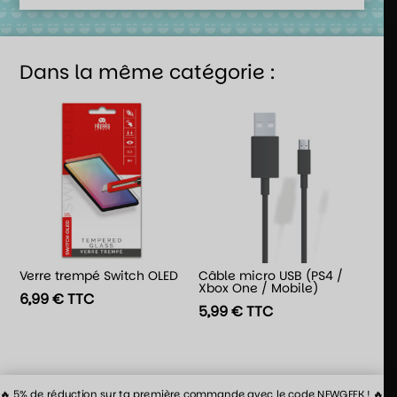
Dans la même catégorie :
Verre trempé Switch OLED
Câble micro USB (PS4 /
Xbox One / Mobile)
6,99
€
TTC
5,99
€
TTC
🔥 5% de réduction sur ta première commande avec le code NEWGEEK ! 🔥