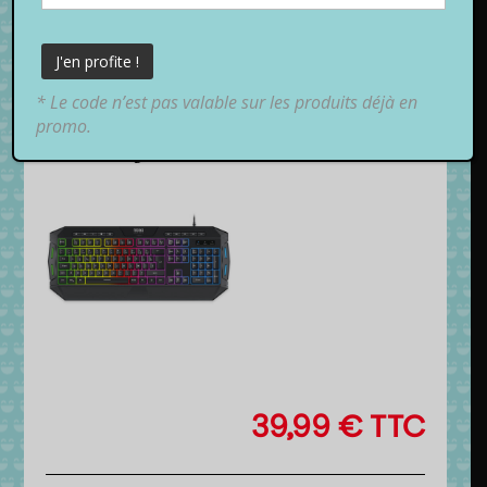
* Le code n’est pas valable sur les produits déjà en
promo.
39,99
€
TTC