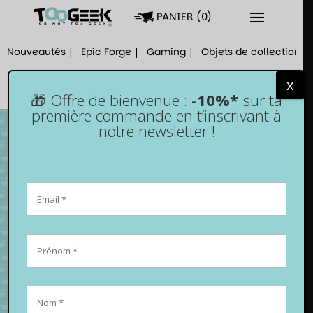
PANIER
(
0
)
Nouveautés
Epic Forge
Gaming
Objets de collection
x
🎁 Offre de bienvenue :
-10%*
sur ta
première commande en t’inscrivant à
notre newsletter !
Pack Gaming – Souris / Tapis / Casque /
Clavier