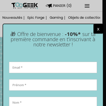
PANIER
(
0
)
Nouveautés
Epic Forge
Gaming
Objets de collection
x
🎁 Offre de bienvenue :
-10%*
sur ta
première commande en t’inscrivant à
notre newsletter !
Lot de 7 dés pour JDR en métal – Outlined
bronze