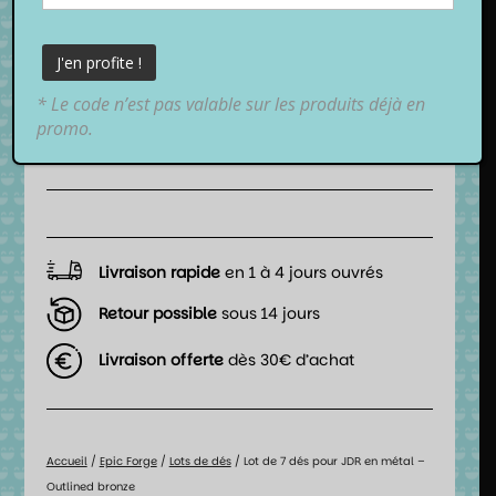
19,99
€
TTC
* Le code n’est pas valable sur les produits déjà en
promo.
📦 Date de livraison estimée :
entre
lundi 10 août 2026
et
mardi 11 août 2026
.
Livraison rapide
en 1 à 4 jours ouvrés
Retour possible
sous 14 jours
Livraison offerte
dès 30€ d’achat
Accueil
/
Epic Forge
/
Lots de dés
/ Lot de 7 dés pour JDR en métal –
Outlined bronze