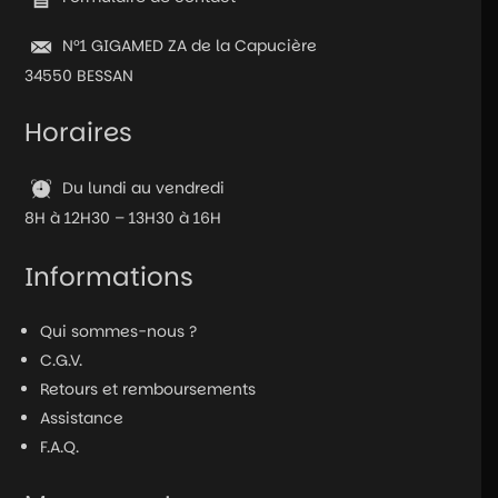
–
Outlined
N°1 GIGAMED ZA de la Capucière
bronze
34550 BESSAN
Horaires
Du lundi au vendredi
8H à 12H30 – 13H30 à 16H
Informations
Qui sommes-nous ?
C.G.V.
Retours et remboursements
Assistance
F.A.Q.