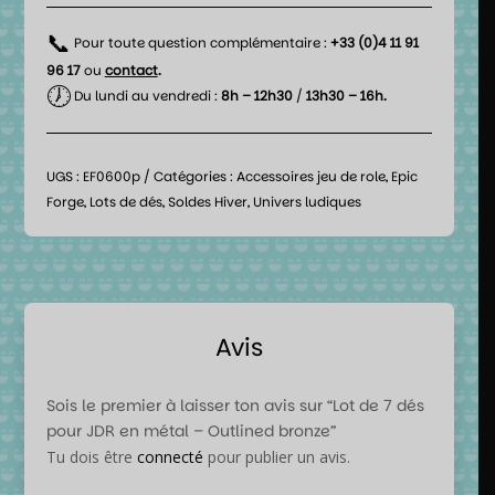
📞
Pour toute question complémentaire :
+33 (0)4 11 91
96 17
ou
contact
.
🕖
Du lundi au vendredi :
8h – 12h30
/
13h30 – 16h.
UGS :
EF0600p
Catégories :
Accessoires jeu de role
,
Epic
Forge
,
Lots de dés
,
Soldes Hiver
,
Univers ludiques
Avis
Sois le premier à laisser ton avis sur “Lot de 7 dés
pour JDR en métal – Outlined bronze”
Tu dois être
connecté
pour publier un avis.