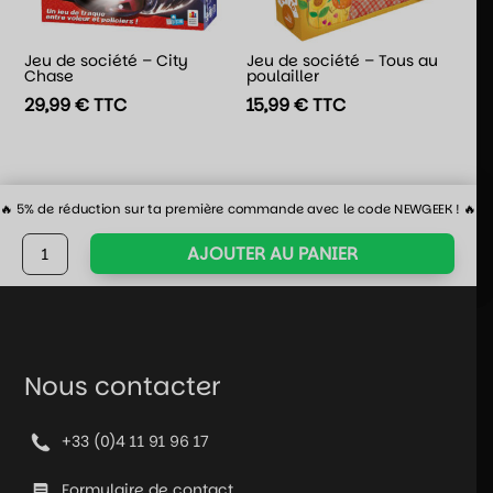
Jeu de société – City
Jeu de société – Tous au
Chase
poulailler
29,99
€
TTC
15,99
€
TTC
🔥 5% de réduction sur ta première commande avec le code NEWGEEK ! 🔥
quantité
AJOUTER AU PANIER
de
Lot
de
7
dés
Nous contacter
pour
JDR
+33 (0)4 11 91 96 17
en
métal
Formulaire de contact