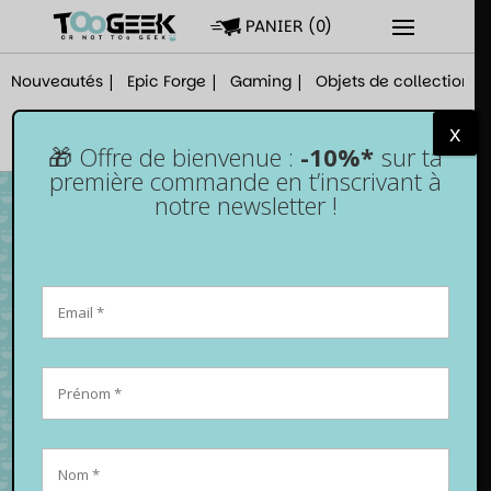
PANIER
(
0
)
Nouveautés
Epic Forge
Gaming
Objets de collection
x
🎁 Offre de bienvenue :
-10%*
sur ta
première commande en t’inscrivant à
notre newsletter !
Funko Pop! Mahito n°1115 – Jujutsu Kaisen