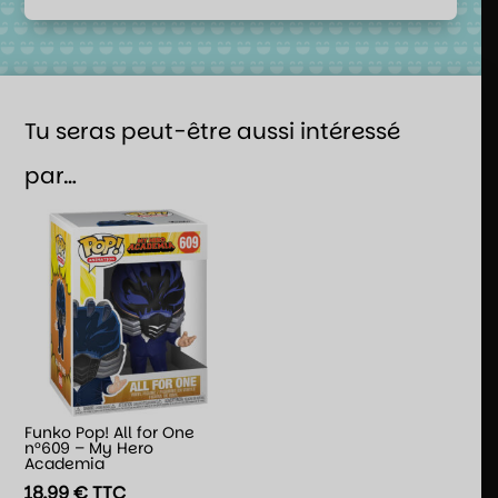
Tu seras peut-être aussi intéressé
par…
Funko Pop! All for One
n°609 – My Hero
Academia
18,99
€
TTC