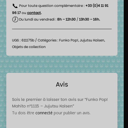
📞
Pour toute question complémentaire :
+33 (0)4 11 91
96 17
ou
contact
.
🕖
Du lundi au vendredi :
8h – 12h30
/
13h30 – 16h.
UGS :
611175b
Catégories :
Funko Pop!
,
Jujutsu Kaisen
,
Objets de collection
Avis
Sois le premier à laisser ton avis sur “Funko Pop!
Mahito n°1115 – Jujutsu Kaisen”
Tu dois être
connecté
pour publier un avis.