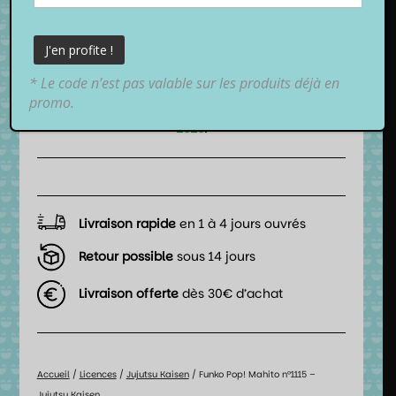
17,99
€
TTC
* Le code n’est pas valable sur les produits déjà en
📦 Date de livraison estimée :
promo.
entre
vendredi 7 août 2026
et
lundi 10 août
2026
.
Livraison rapide
en 1 à 4 jours ouvrés
Retour possible
sous 14 jours
Livraison offerte
dès 30€ d’achat
Accueil
/
Licences
/
Jujutsu Kaisen
/ Funko Pop! Mahito n°1115 –
Jujutsu Kaisen