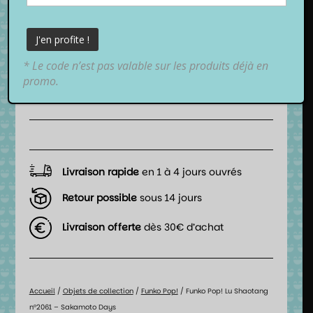
15,99
€
TTC
* Le code n’est pas valable sur les produits déjà en
promo.
📦 Date de livraison estimée :
entre
lundi 10 août 2026
et
mardi 11 août 2026
.
Livraison rapide
en 1 à 4 jours ouvrés
Retour possible
sous 14 jours
Livraison offerte
dès 30€ d’achat
Accueil
/
Objets de collection
/
Funko Pop!
/ Funko Pop! Lu Shaotang
n°2061 – Sakamoto Days