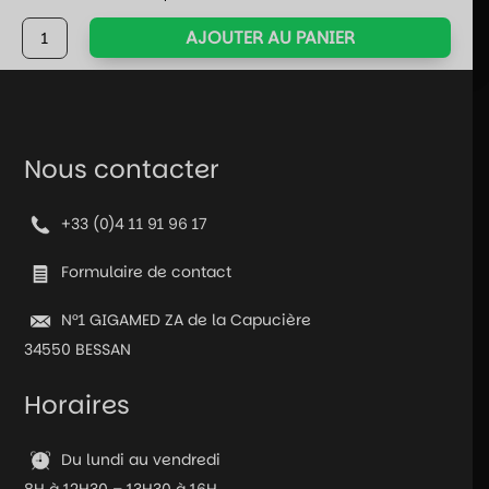
quantité
AJOUTER AU PANIER
de
Funko
Pop!
Lu
Shaotang
Nous contacter
n°2061
-
+33 (0)4 11 91 96 17
Sakamoto
Days
Formulaire de contact
N°1 GIGAMED ZA de la Capucière
34550 BESSAN
Horaires
Du lundi au vendredi
8H à 12H30 – 13H30 à 16H