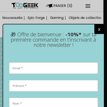
PANIER
(
0
)
Nouveautés
Epic Forge
Gaming
Objets de collection
x
🎁 Offre de bienvenue :
-10%*
sur ta
première commande en t’inscrivant à
notre newsletter !
Funko Pop! Lu Shaotang n°2061 – Sakamoto
Days