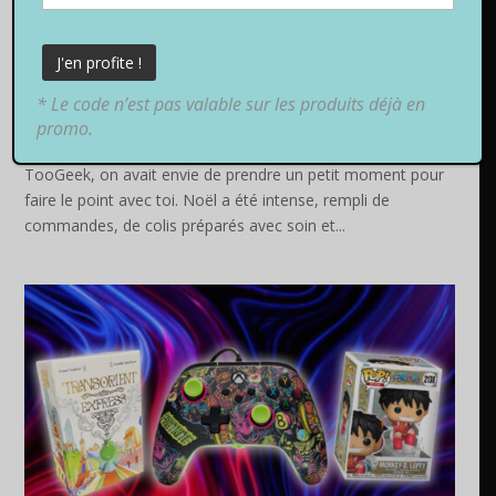
Fin 2025 : le bilan et un grand merci à vous !
6 Jan, 2026
|
Classements
* Le code n’est pas valable sur les produits déjà en
Fin 2025 : le bilan et un grand merci à vous ! Les fêtes de fin
promo.
d’année viennent tout juste de se terminer et, chez
TooGeek, on avait envie de prendre un petit moment pour
faire le point avec toi. Noël a été intense, rempli de
commandes, de colis préparés avec soin et...