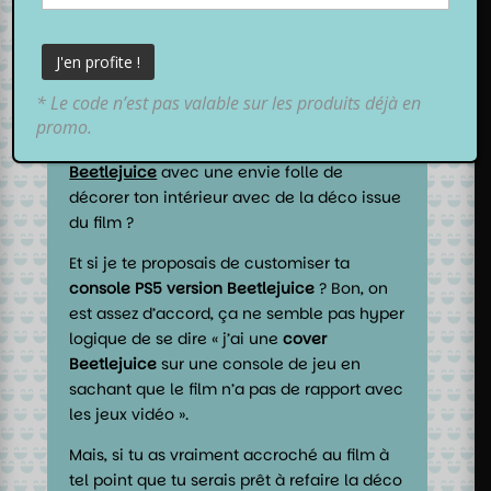
* Le code n’est pas valable sur les produits déjà en
Alors comme ça, on ressort à peine de la
promo.
salle de ciné après avoir vu le dernier
Beetlejuice
avec une envie folle de
décorer ton intérieur avec de la déco issue
du film ?
Et si je te proposais de customiser ta
console PS5 version Beetlejuice
? Bon, on
est assez d’accord, ça ne semble pas hyper
logique de se dire « j’ai une
cover
Beetlejuice
sur une console de jeu en
sachant que le film n’a pas de rapport avec
les jeux vidéo ».
Mais, si tu as vraiment accroché au film à
tel point que tu serais prêt à refaire la déco