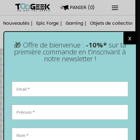
PANIER
(
0
)
Nouveautés
Epic Forge
Gaming
Objets de collection
x
🎁 Offre de bienvenue :
-10%*
sur ta
première commande en t’inscrivant à
notre newsletter !
La cover en
silicone
Beetlejuice pour
PS5 – Collector,
limitée et
numérotée !