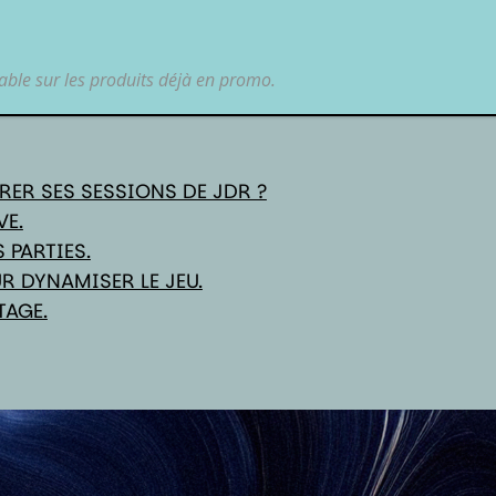
ise ton crayon (ou ta plume numérique), et prépare-toi à faire u
llons-y ! 🎮✨
lable sur les produits déjà en promo.
ER SES SESSIONS DE JDR ?
VE.
 PARTIES.
R DYNAMISER LE JEU.
TAGE.