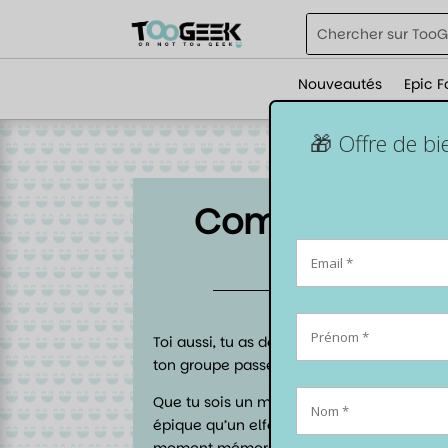
Nouveautés
Epic F
🎁 Offre de b
Comment améli
Toi aussi, tu as déjà vécu ces soirées de j
ton groupe passe plus de temps à débattre
Que tu sois un maître du jeu en quête de
épique qu’un elfe niveau 20, cet article es
moment mémorable. Et bien sûr, on te gl