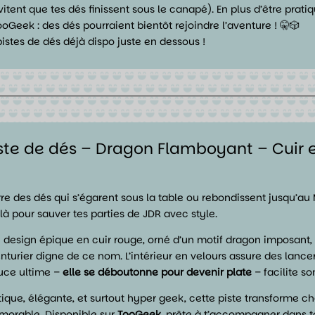
vitent que tes dés finissent sous le canapé). En plus d’être prati
TooGeek : des dés pourraient bientôt rejoindre l’aventure ! 🤫🎲
istes de dés déjà dispo juste en dessous !
ste de dés – Dragon Flamboyant – Cuir e
re des dés qui s’égarent sous la table ou rebondissent jusqu’au
 là pour sauver tes parties de JDR avec style.
 design épique en cuir rouge, orné d’un motif dragon imposant,
nturier digne de ce nom. L’intérieur en velours assure des lancer
uce ultime –
elle se déboutonne pour devenir plate
– facilite s
tique, élégante, et surtout hyper geek, cette piste transforme
orable. Disponible sur
TooGeek
, prête à t’accompagner dans t