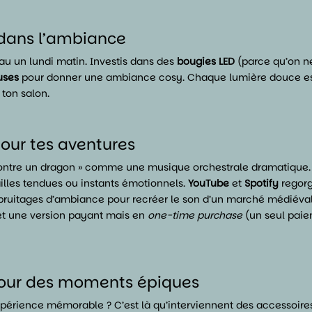
 dans l’ambiance
au un lundi matin. Investis dans des
bougies LED
(parce qu’on ne
uses
pour donner une ambiance cosy. Chaque lumière douce est 
 ton salon.
pour tes aventures
e contre un dragon » comme une musique orchestrale dramatique. 
lles tendues ou instants émotionnels.
YouTube
et
Spotify
regorg
de bruitages d’ambiance pour recréer le son d’un marché médiév
 et une version payant mais en
one-time purchase
(un seul paiem
 pour des moments épiques
expérience mémorable ? C’est là qu’interviennent des accessoi