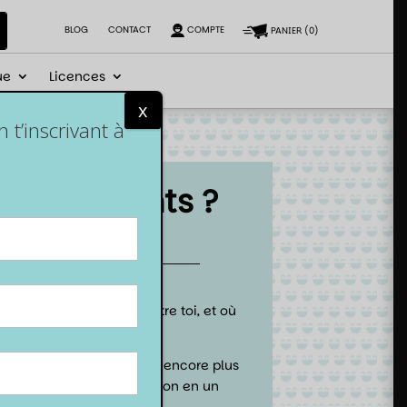
BLOG
CONTACT
COMPTE
PANIER
(
0
)
ue
Licences
x
t’inscrivant à
en 4 points ?
me si le destin était contre toi, et où
que, aventurier ! 🌟
nt incarner un personnage encore plus
transformer chaque session en un
JDR au niveau légendaire.