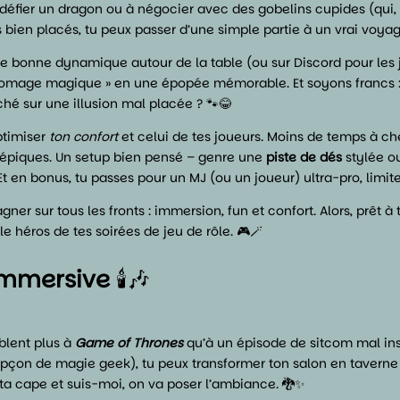
 défier un dragon ou à négocier avec des gobelins cupides (qui
 bien placés, tu peux passer d’une simple partie à un vrai voya
Une bonne dynamique autour de la table (ou sur Discord pour le
omage magique » en une épopée mémorable. Et soyons francs : q
ché sur une illusion mal placée ? 🐾😂
optimiser
ton confort
et celui de tes joueurs. Moins de temps à ch
s épiques. Un setup bien pensé – genre une
piste de dés
stylée o
. Et en bonus, tu passes pour un MJ (ou un joueur) ultra-pro, lim
gner sur tous les fronts : immersion, fun et confort. Alors, prêt à
le héros de tes soirées de jeu de rôle. 🎮🪄
immersive
🕯️🎶
blent plus à
Game of Thrones
qu’à un épisode de sitcom mal inspi
pçon de magie geek), tu peux transformer ton salon en taverne
 ta cape et suis-moi, on va poser l’ambiance. 🐉✨