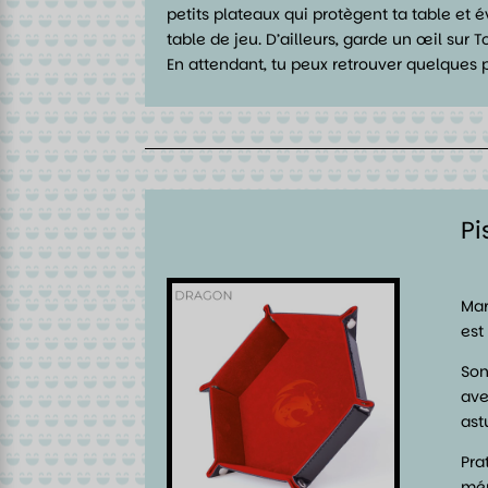
petits plateaux qui protègent ta table et é
table de jeu. D’ailleurs, garde un œil sur 
En attendant, tu peux retrouver quelques p
Pi
Mar
est
Son
ave
ast
Pra
mém