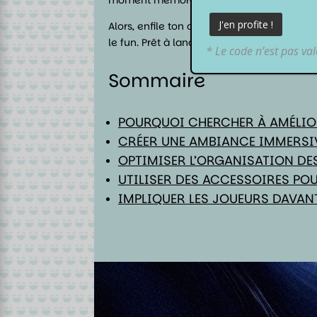
Alors, enfile ton casque de guerrier, aigu
le fun. Prêt à lancer ton dé de sagesse ? A
* Le code n’est pas va
Sommaire
POURQUOI CHERCHER À AMÉLIOR
CRÉER UNE AMBIANCE IMMERSI
OPTIMISER L’ORGANISATION DES
UTILISER DES ACCESSOIRES POU
IMPLIQUER LES JOUEURS DAVAN