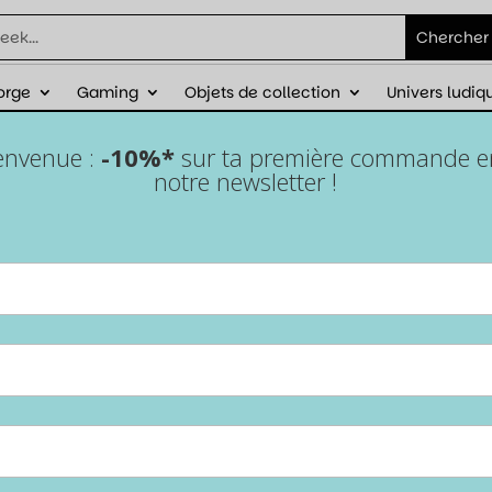
orge
Gaming
Objets de collection
Univers ludiq
ienvenue :
-10%*
sur ta première commande en 
notre newsletter !
orer ses sessions de JDR 
eu de rôle où l’ambiance peine à décoller, où les dés roulent com
 sur la pizza à commander qu’à explorer le donjon ? Pas de pani
 nouveaux sorts pour captiver ton équipe ou un joueur souhaita
t fait pour toi. On va te partager des astuces
geek-friendly
pour 
issera quelques goodies
TooGeek
pour faire passer ton setup de 