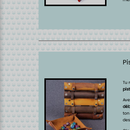
Pi
Tu 
pis
Ave
déb
ton
des