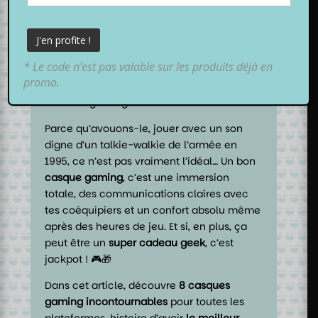
Tu cherches
LE
casque gaming parfait pour
plonger à fond dans tes jeux préférés ? 🎧
Que tu sois un stratège sur PC, un guerrier
sur PS5, un explorateur sur Switch ou un
* Le code n’est pas valable sur les produits déjà en
conquérant sur Xbox,
TooGeek
est là pour
promo.
t’aider à trouver l’allié ultime de tes
sessions gaming !
Parce qu’avouons-le, jouer avec un son
digne d’un talkie-walkie de l’armée en
1995, ce n’est pas vraiment l’idéal… Un bon
casque gaming
, c’est une immersion
totale, des communications claires avec
tes coéquipiers et un confort absolu même
après des heures de jeu. Et si, en plus, ça
peut être un
super cadeau geek
, c’est
jackpot ! 🎮🎁
Dans cet article, découvre
8 casques
gaming incontournables
pour toutes les
plateformes, histoire d’avoir
le meilleur