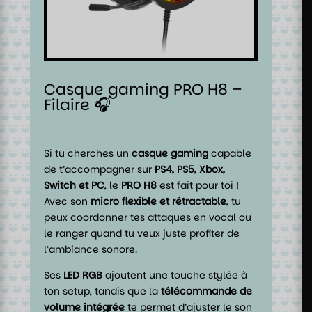
Casque gaming PRO H8 –
Filaire 🎧
Si tu cherches un
casque gaming
capable
de t’accompagner sur
PS4, PS5, Xbox,
Switch et PC
, le
PRO H8
est fait pour toi !
Avec son
micro flexible et rétractable
, tu
peux coordonner tes attaques en vocal ou
le ranger quand tu veux juste profiter de
l’ambiance sonore.
Ses
LED RGB
ajoutent une touche stylée à
ton setup, tandis que la
télécommande de
volume intégrée
te permet d’ajuster le son