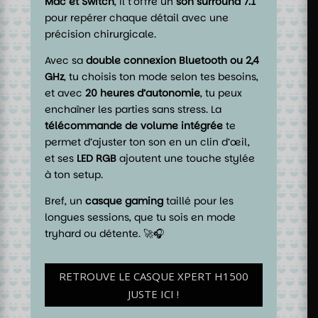
Mac et Switch
, il t’offre un
son surround 7.1
pour repérer chaque détail avec une
précision chirurgicale.
Avec sa
double connexion
Bluetooth ou 2,4
GHz
, tu choisis ton mode selon tes besoins,
et avec
20 heures d’autonomie
, tu peux
enchaîner les parties sans stress. La
télécommande de volume intégrée
te
permet d’ajuster ton son en un clin d’œil,
et ses
LED RGB
ajoutent une touche stylée
à ton setup.
Bref, un
casque gaming
taillé pour les
longues sessions, que tu sois en mode
tryhard ou détente. 🚀🎧
RETROUVE LE CASQUE XPERT H1500
JUSTE ICI !