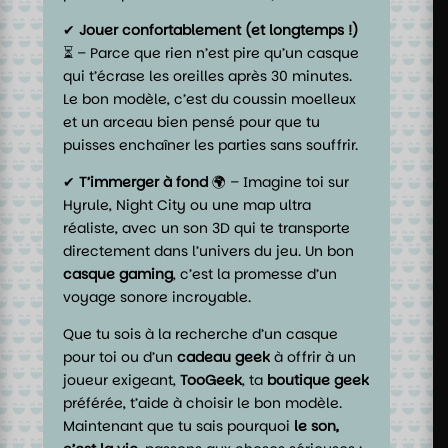
✔
Jouer confortablement (et longtemps !)
⏳ – Parce que rien n’est pire qu’un casque
qui t’écrase les oreilles après 30 minutes.
Le bon modèle, c’est du coussin moelleux
et un arceau bien pensé pour que tu
puisses enchaîner les parties sans souffrir.
✔
T’immerger à fond
🌍 – Imagine toi sur
Hyrule, Night City ou une map ultra
réaliste, avec un son 3D qui te transporte
directement dans l’univers du jeu. Un bon
casque gaming
, c’est la promesse d’un
voyage sonore incroyable.
Que tu sois à la recherche d’un casque
pour toi ou d’un
cadeau geek
à offrir à un
joueur exigeant,
TooGeek
, ta
boutique geek
préférée, t’aide à choisir le bon modèle.
Maintenant que tu sais pourquoi
le son,