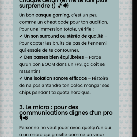
chaque détail (et ne te fais plus
surprendre !) 🎵🔊
Un bon
casque gaming
, c’est un peu
comme un cheat code pour ton audition.
Pour une immersion totale, vérifie :
✔
Un son surround ou stéréo de qualité
–
Pour capter les bruits de pas de l’ennemi
qui essaie de te contourner.
✔
Des basses bien équilibrées
– Parce
qu’un bon BOOM dans un FPS, ça doit se
ressentir !
✔
Une isolation sonore efficace
– Histoire
de ne pas entendre ton coloc manger ses
chips pendant ta quête héroïque.
3. Le micro : pour des
communications dignes d’un pro
🎙️📢
Personne ne veut jouer avec quelqu’un qui
a un micro qui grésille comme un vieux