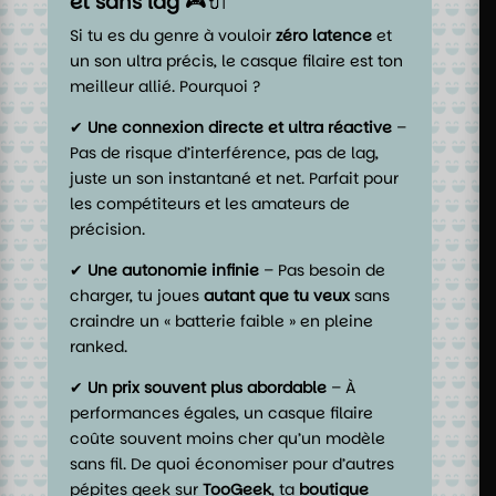
et sans lag
🎮🔌
Si tu es du genre à vouloir
zéro latence
et
un son ultra précis, le casque filaire est ton
meilleur allié. Pourquoi ?
✔
Une connexion directe et ultra réactive
–
Pas de risque d’interférence, pas de lag,
juste un son instantané et net. Parfait pour
les compétiteurs et les amateurs de
précision.
✔
Une autonomie infinie
– Pas besoin de
charger, tu joues
autant que tu veux
sans
craindre un « batterie faible » en pleine
ranked.
✔
Un prix souvent plus abordable
– À
performances égales, un casque filaire
coûte souvent moins cher qu’un modèle
sans fil. De quoi économiser pour d’autres
pépites geek sur
TooGeek
, ta
boutique