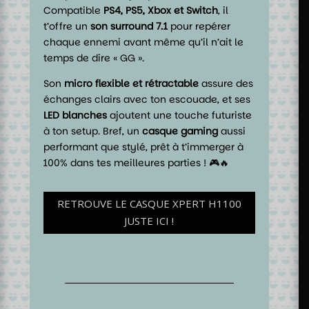
Compatible
PS4, PS5, Xbox et Switch
, il
t’offre un
son surround 7.1
pour repérer
chaque ennemi avant même qu’il n’ait le
temps de dire « GG ».
Son
micro flexible et rétractable
assure des
échanges clairs avec ton escouade, et ses
LED blanches
ajoutent une touche futuriste
à ton setup. Bref, un
casque gaming
aussi
performant que stylé, prêt à t’immerger à
100% dans tes meilleures parties ! 🎮🔥
RETROUVE LE CASQUE XPERT H1100
JUSTE ICI !