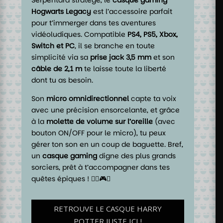
Serpentard stratège, le
casque gaming
Hogwarts Legacy
est l’accessoire parfait
pour t’immerger dans tes aventures
vidéoludiques. Compatible
PS4, PS5, Xbox,
Switch et PC
, il se branche en toute
simplicité via sa
prise jack 3,5 mm
et son
câble de 2,1 m
te laisse toute la liberté
dont tu as besoin.
Son
micro omnidirectionnel
capte ta voix
avec une précision ensorcelante, et grâce
à la
molette de volume sur l’oreille
(avec
bouton ON/OFF pour le micro), tu peux
gérer ton son en un coup de baguette. Bref,
un
casque gaming
digne des plus grands
sorciers, prêt à t’accompagner dans tes
quêtes épiques ! 🧙‍♂️🎮✨
RETROUVE LE CASQUE HARRY
POTTER JUSTE ICI !