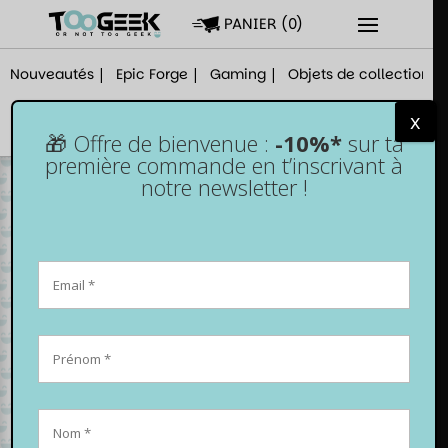
PANIER
(
0
)
Nouveautés
Epic Forge
Gaming
Objets de collection
x
🎁 Offre de bienvenue :
-10%*
sur ta
première commande en t’inscrivant à
notre newsletter !
Casque gaming
– Découvre notre
sélection !