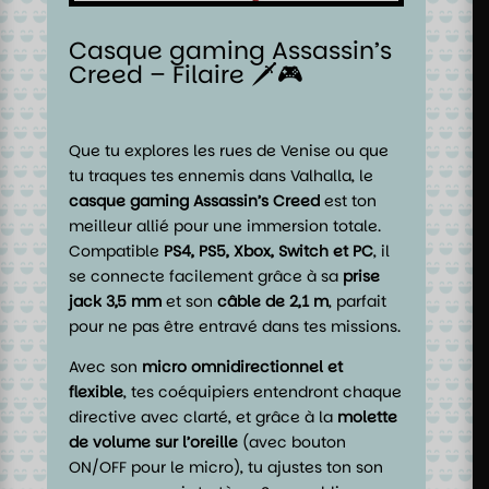
Casque gaming Assassin’s
Creed – Filaire 🗡️🎮
Que tu explores les rues de Venise ou que
tu traques tes ennemis dans Valhalla, le
casque gaming Assassin’s Creed
est ton
meilleur allié pour une immersion totale.
Compatible
PS4, PS5, Xbox, Switch et PC
, il
se connecte facilement grâce à sa
prise
jack 3,5 mm
et son
câble de 2,1 m
, parfait
pour ne pas être entravé dans tes missions.
Avec son
micro omnidirectionnel et
flexible
, tes coéquipiers entendront chaque
directive avec clarté, et grâce à la
molette
de volume sur l’oreille
(avec bouton
ON/OFF pour le micro), tu ajustes ton son