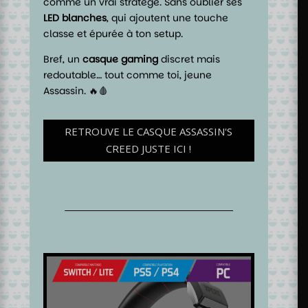
comme un vrai stratège. Sans oublier ses
LED blanches
, qui ajoutent une touche
classe et épurée à ton setup.
Bref, un
casque gaming
discret mais
redoutable… tout comme toi, jeune
Assassin. 🔥🩸
RETROUVE LE CASQUE ASSASSIN'S
CREED JUSTE ICI !