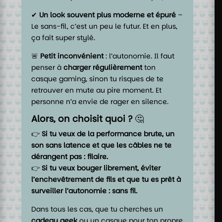
✔
Un look souvent plus moderne et épuré
–
Le sans-fil, c’est un peu le futur. Et en plus,
ça fait super stylé.
🚨
Petit inconvénient
: l’autonomie. Il faut
penser à
charger régulièrement
ton
casque gaming, sinon tu risques de te
retrouver en mute au pire moment. Et
personne n’a envie de rager en silence.
Alors, on choisit quoi ?
🤔
👉
Si tu veux de la performance brute, un
son sans latence et que les câbles ne te
dérangent pas : filaire.
👉
Si tu veux bouger librement, éviter
l’enchevêtrement de fils et que tu es prêt à
surveiller l’autonomie : sans fil.
Dans tous les cas, que tu cherches un
cadeau geek
ou un casque pour ton propre