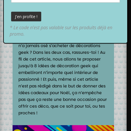
Tu viens d’emménager dans ton nouvel
appart ou ta nouvelle maison et ça
manque cruellement de décorations geek
* Le code n’est pas valable sur les produits déjà en
? Ou, peut-être que tu as un proche tout
promo.
aussi fan de pop culture que toi mais qui
n’a jamais osé s’acheter de décorations
geek ? Dans les deux cas, rassures-toi ! Au
fil de cet article, nous allons te proposer
jusqu’à 8 idées de décoration geek qui
embelliront n’importe quel intérieur de
passionné ! Et puis, même si cet article
n’est pas rédigé dans le but de donner des
idées cadeaux pour Noël, ça n’empêche
pas que ça reste une bonne occasion pour
offrir ces déco, que ce soit pour toi, ou tes
proches !